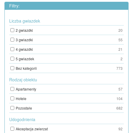
Filtry:
Liczba gwiazdek
2 gwiazdki
20
3 gwiazdki
55
4 gwiazdki
21
5 gwiazdek
2
Bez kategorii
773
Rodzaj obiektu
Apartamenty
57
Hotele
104
Pozostałe
682
Udogodnienia
Akceptacja zwierzat
92