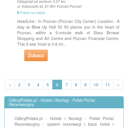
Odległość od centrum: 0.57 km
ul. Kościuszki 42, 61-891 Poznań Poznań
Pokaż na mapie
HeadLine : In Poznan (Poznan City Center) Location : A
stay at Blow Up Hall 50 50 places you in the heart of
Poznan, within a 5-minute walk of Stary Browar
Shopping and Art Centre and Poznan Financial Centre.
This 5-star hotel is 0.8 mi...
Zobacz
«
2
3
4
5
6
7
8
9
10
11
»
OdkryjPolske.pl - Hotele i Noclegi - Polski Portal
Rezerwacyjny.
OdkryjPolske.pl - Hotele i Noclegi - Polski Portal
Rezerwacyjny - system rezerwacji i baza hoteli i