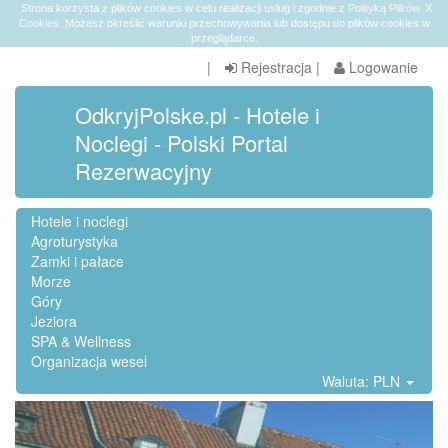
Strona korzysta z plików cookies w celu realizacji usług i zgodnie z
Polityką Plików
X
Cookies
. Możesz określić warunki przechowywania lub dostępu do plików cookies w
przeglądarce.
|
Rejestracja
|
Logowanie
OdkryjPolske.pl - Hotele i
Noclegi - Polski Portal
Rezerwacyjny
Hotele i noclegi
Agroturystyka
Zamki i pałace
Morze
Góry
Jeziora
SPA & Wellness
Organizacja wesel
Waluta: PLN