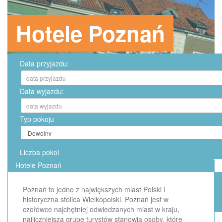
Hotele Poznań
Data przyjazdu:
Data wyjazdu:
Typ pokoju
Liczba pokoi
Hotele Poznań
Poznań to jedno z największych miast Polski i
historyczna stolica Wielkopolski. Poznań jest w
czołówce najchętniej odwiedzanych miast w kraju,
najliczniejszą grupę turystów stanowią osoby, które