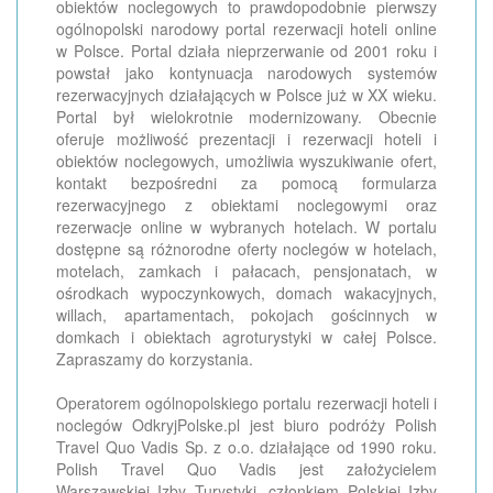
obiektów noclegowych to prawdopodobnie pierwszy
ogólnopolski narodowy portal rezerwacji hoteli online
w Polsce. Portal działa nieprzerwanie od 2001 roku i
powstał jako kontynuacja narodowych systemów
rezerwacyjnych działających w Polsce już w XX wieku.
Portal był wielokrotnie modernizowany. Obecnie
oferuje możliwość prezentacji i rezerwacji hoteli i
obiektów noclegowych, umożliwia wyszukiwanie ofert,
kontakt bezpośredni za pomocą formularza
rezerwacyjnego z obiektami noclegowymi oraz
rezerwacje online w wybranych hotelach. W portalu
dostępne są różnorodne oferty noclegów w hotelach,
motelach, zamkach i pałacach, pensjonatach, w
ośrodkach wypoczynkowych, domach wakacyjnych,
willach, apartamentach, pokojach gościnnych w
domkach i obiektach agroturystyki w całej Polsce.
Zapraszamy do korzystania.
Operatorem ogólnopolskiego portalu rezerwacji hoteli i
noclegów OdkryjPolske.pl jest biuro podróży Polish
Travel Quo Vadis Sp. z o.o. działające od 1990 roku.
Polish Travel Quo Vadis jest założycielem
Warszawskiej Izby Turystyki, członkiem Polskiej Izby