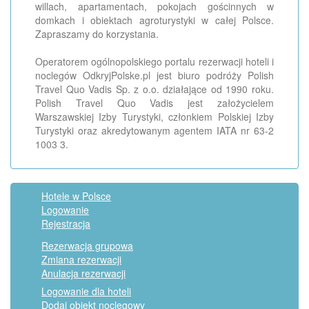
willach, apartamentach, pokojach gościnnych w
domkach i obiektach agroturystyki w całej Polsce.
Zapraszamy do korzystania.
Operatorem ogólnopolskiego portalu rezerwacji hoteli i
noclegów OdkryjPolske.pl jest biuro podróży Polish
Travel Quo Vadis Sp. z o.o. działające od 1990 roku.
Polish Travel Quo Vadis jest założycielem
Warszawskiej Izby Turystyki, członkiem Polskiej Izby
Turystyki oraz akredytowanym agentem IATA nr 63-2
1003 3.
Hotele w Polsce
Logowanie
Rejestracja
Rezerwacja grupowa
Zmiana rezerwacji
Anulacja rezerwacji
Logowanie dla hoteli
Dodaj obiekt noclegowy