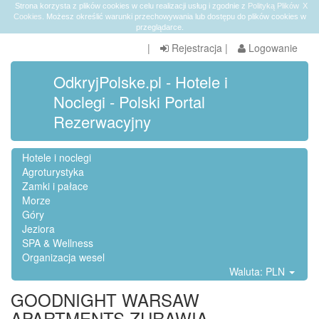
Strona korzysta z plików cookies w celu realizacji usług i zgodnie z
Polityką Plików
X
Cookies
. Możesz określić warunki przechowywania lub dostępu do plików cookies w
przeglądarce.
|
Rejestracja
|
Logowanie
OdkryjPolske.pl - Hotele i
Noclegi - Polski Portal
Rezerwacyjny
Hotele i noclegi
Agroturystyka
Zamki i pałace
Morze
Góry
Jeziora
SPA & Wellness
Organizacja wesel
Waluta: PLN
GOODNIGHT WARSAW
APARTMENTS ZURAWIA