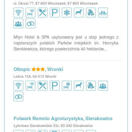
ul. Okrzei 77, 87-800 Włocławek, 87-800 Włocławek
Młyn Hotel & SPA usytuowany jest u stóp jednego z
najstarszych polskich Parków miejskich im. Henryka
Sienkiewicza, którego powierzchnia 40 hektarów...
Olimpic
, Wronki
Leśna 15A, 64-510 Wronki
Folwark Ńemnio Agroturystyka, Sierakowice
Łyśniewo Sierakowickie 33c, 83-340 Sierakowice