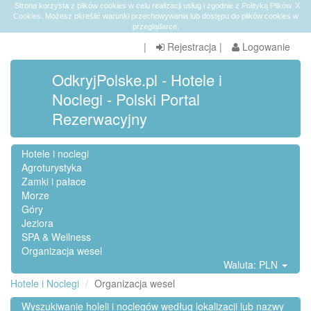
Strona korzysta z plików cookies w celu realizacji usług i zgodnie z
Polityką Plików
X
Cookies
. Możesz określić warunki przechowywania lub dostępu do plików cookies w
przeglądarce.
|
Rejestracja
|
Logowanie
OdkryjPolske.pl - Hotele i
Noclegi - Polski Portal
Rezerwacyjny
Hotele i noclegi
Agroturystyka
Zamki i pałace
Morze
Góry
Jeziora
SPA & Wellness
Organizacja wesel
Waluta: PLN
Hotele i Noclegi
Organizacja wesel
Wyszukiwanie holeli i noclegów według lokalizacji lub nazwy