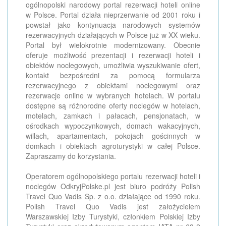
ogólnopolski narodowy portal rezerwacji hoteli online
w Polsce. Portal działa nieprzerwanie od 2001 roku i
powstał jako kontynuacja narodowych systemów
rezerwacyjnych działających w Polsce już w XX wieku.
Portal był wielokrotnie modernizowany. Obecnie
oferuje możliwość prezentacji i rezerwacji hoteli i
obiektów noclegowych, umożliwia wyszukiwanie ofert,
kontakt bezpośredni za pomocą formularza
rezerwacyjnego z obiektami noclegowymi oraz
rezerwacje online w wybranych hotelach. W portalu
dostępne są różnorodne oferty noclegów w hotelach,
motelach, zamkach i pałacach, pensjonatach, w
ośrodkach wypoczynkowych, domach wakacyjnych,
willach, apartamentach, pokojach gościnnych w
domkach i obiektach agroturystyki w całej Polsce.
Zapraszamy do korzystania.
Operatorem ogólnopolskiego portalu rezerwacji hoteli i
noclegów OdkryjPolske.pl jest biuro podróży Polish
Travel Quo Vadis Sp. z o.o. działające od 1990 roku.
Polish Travel Quo Vadis jest założycielem
Warszawskiej Izby Turystyki, członkiem Polskiej Izby