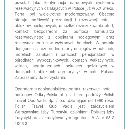
powstał jako kontynuacja narodowych systemów
rezerwacyjnych działających w Polsce już w XX wieku.
Portal był wielokrotnie modernizowany. Obecnie
oferuje możliwość prezentacji i rezerwacji hoteli i
obiektów noclegowych, umożliwia wyszukiwanie ofert,
kontakt bezpośredni za pomocą formularza
rezerwacyjnego z obiektami noclegowymi oraz
rezerwacje online w wybranych hotelach. W portalu
dostępne są różnorodne oferty noclegów w hotelach,
motelach, zamkach i pałacach, pensjonatach, w
ośrodkach wypoczynkowych, domach wakacyjnych,
willach, apartamentach, pokojach gościnnych w
domkach i obiektach agroturystyki w całej Polsce.
Zapraszamy do korzystania.
Operatorem ogólnopolskiego portalu rezerwacji hoteli i
noclegów OdkryjPolske.pl jest biuro podróży Polish
Travel Quo Vadis Sp. z o.o. działające od 1990 roku.
Polish Travel Quo Vadis jest założycielem
Warszawskiej Izby Turystyki, członkiem Polskiej Izby
Turystyki oraz akredytowanym agentem IATA nr 63-2
1003 3.