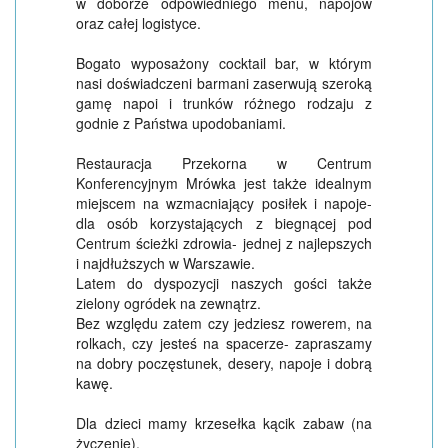
w doborze odpowiedniego menu, napojów
oraz całej logistyce.
Bogato wyposażony cocktail bar, w którym
nasi doświadczeni barmani zaserwują szeroką
gamę napoi i trunków różnego rodzaju z
godnie z Państwa upodobaniami.
Restauracja Przekorna w Centrum
Konferencyjnym Mrówka jest także idealnym
miejscem na wzmacniający posiłek i napoje-
dla osób korzystających z biegnącej pod
Centrum ścieżki zdrowia- jednej z najlepszych
i najdłuższych w Warszawie.
Latem do dyspozycji naszych gości także
zielony ogródek na zewnątrz.
Bez względu zatem czy jedziesz rowerem, na
rolkach, czy jesteś na spacerze- zapraszamy
na dobry poczęstunek, desery, napoje i dobrą
kawę.
Dla dzieci mamy krzesełka kącik zabaw (na
życzenie).