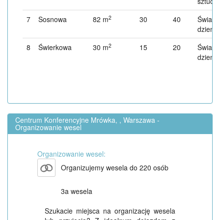
sztucz
2
7
Sosnowa
82 m
30
40
Światło
dzienn
2
8
Świerkowa
30 m
15
20
Światło
dzienn
Centrum Konferencyjne Mrówka, , Warszawa -
Organizowanie wesel
Organizowanie wesel:
Organizujemy wesela do 220 osób
3a wesela
Szukacie miejsca na organizację wesela