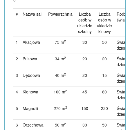
#
Nazwa sali
Powierzchnia
Liczba
Liczba
Rodzaj
osób w
osób w
światla
ukladzie
ukladzie
szkolny
kinowy
2
1
Akacjowa
75 m
30
50
Światło
dzienn
2
2
Bukowa
34 m
20
20
Światło
dzienn
2
3
Dęboowa
40 m
20
15
Światło
dzienn
2
4
Klonowa
100 m
45
80
Światło
dzienn
2
5
Magnolii
270 m
150
220
Światło
dzienn
2
6
Orzechowa
50 m
30
50
Światło