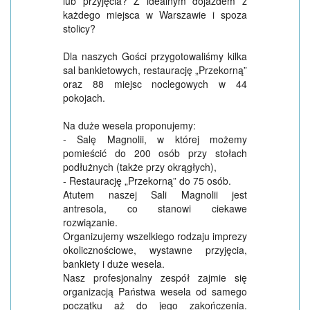
lub przyjęcia? Z idealnym dojazdem z
każdego miejsca w Warszawie i spoza
stolicy?
Dla naszych Gości przygotowaliśmy kilka
sal bankietowych, restaurację „Przekorną”
oraz 88 miejsc noclegowych w 44
pokojach.
Na duże wesela proponujemy:
- Salę Magnolii, w której możemy
pomieścić do 200 osób przy stołach
podłużnych (także przy okrągłych),
- Restaurację „Przekorną” do 75 osób.
Atutem naszej Sali Magnolii jest
antresola, co stanowi ciekawe
rozwiązanie.
Organizujemy wszelkiego rodzaju imprezy
okolicznościowe, wystawne przyjęcia,
bankiety i duże wesela.
Nasz profesjonalny zespół zajmie się
organizacją Państwa wesela od samego
początku aż do jego zakończenia.