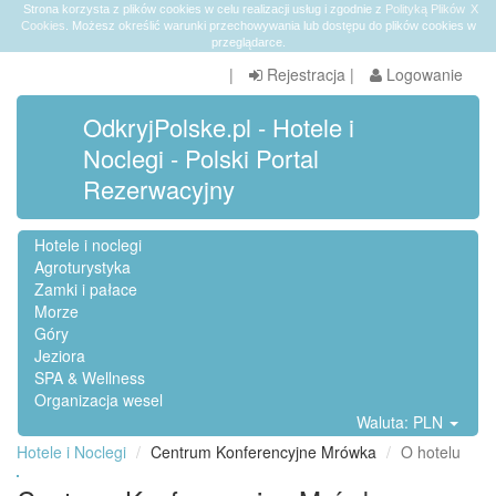
Strona korzysta z plików cookies w celu realizacji usług i zgodnie z
Polityką Plików
X
Cookies
. Możesz określić warunki przechowywania lub dostępu do plików cookies w
przeglądarce.
|
Rejestracja
|
Logowanie
OdkryjPolske.pl - Hotele i
Noclegi - Polski Portal
Rezerwacyjny
Hotele i noclegi
Agroturystyka
Zamki i pałace
Morze
Góry
Jeziora
SPA & Wellness
Organizacja wesel
Waluta: PLN
Hotele i Noclegi
Centrum Konferencyjne Mrówka
O hotelu