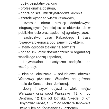
- duży, bezpłatny parking
- profesjonalna obsługa,
- dobra polska i międzynarodowa kuchnia,
- szeroki wybór serwisów kawowych,
- szeroka oferta atrakcji dodatkowych
integracyjnych (na miejscu w obiekcie lub w
pobliskim lesie oraz sąsiedniej agroturystyce),
- sąsiedztwo Lasu Kabackiego i trasa
rowerowa biegnąca pod samym obiektem,
- latem- ogródek zielony na zewnątrz,
- ponad 12- letnie doświadczenie w organizacji
wszelkiego rodzaju spotkań,
- indywidualne i elastyczne podejście do
współpracy.
- idealna lokalizacja – południowe obrzeża
Warszawy (dzielnica Wilanów) na głównej
trasie do Konstancina- Jeziornej,
- dobry i szybki dojazd z wielu miejsc
Warszawy oraz spod Warszawy (12 km od
Centrum, 12 km od lotniska Okęcie, 3 km
Ursynowa/ Kabat, 10 km od Metro Wilanowska
i tylko 1 km od Konstancina- Jeziornej),