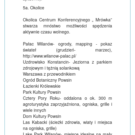
5a. Okolice
Okolica Centrum Konferencyjnego „ Mrówka”
stwarza mnóstwo możliwości spędzenia
aktywnie czasu wolnego.
Pałac Wilanów- ogrody, mapping - pokaz
świateł (grudzień- marzec),
http://www.wilanow-palac.pl/
Uzdrowisko Konstancin- Jeziorna z parkiem
zdrojowym i tężnią solankową
Warszawa z przewodnikiem
Ogród Botaniczny Powsin
Łazienki Królewskie
Park Kultury Powsin
Cztery Pory Roku- oddalona o ok. 300 m
agroturystyka zaprzyjaźniona, ogniska, grille i
wiele innych
Dom Kultury Powsin
Las Kabacki (ścieżki zdrowia, wiaty i miejsca
na ogniska, grille)
Lake Park Wilanów- miejsce idealne na mały