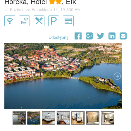
Horeka, Hotel
, Ełk
ul. Kazimierza Pułaskiego 11, 19-300 Ełk
Udostępnij :