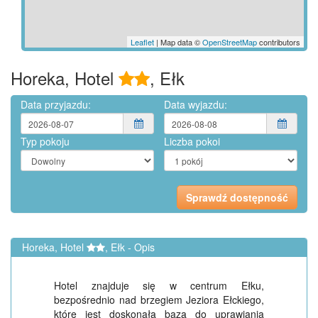
Leaflet
| Map data ©
OpenStreetMap
contributors
Horeka, Hotel
, Ełk
Data przyjazdu:
Data wyjazdu:
Typ pokoju
Liczba pokoi
Horeka, Hotel
, Ełk - Opis
Hotel znajduje się w centrum Ełku,
bezpośrednio nad brzegiem Jeziora Ełckiego,
które jest doskonałą bazą do uprawiania