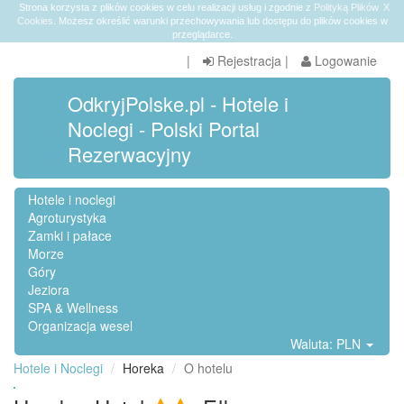
Strona korzysta z plików cookies w celu realizacji usług i zgodnie z
Polityką Plików
X
Cookies
. Możesz określić warunki przechowywania lub dostępu do plików cookies w
przeglądarce.
|
Rejestracja
|
Logowanie
OdkryjPolske.pl - Hotele i
Noclegi - Polski Portal
Rezerwacyjny
Hotele i noclegi
Agroturystyka
Zamki i pałace
Morze
Góry
Jeziora
SPA & Wellness
Organizacja wesel
Waluta: PLN
Hotele i Noclegi
Horeka
O hotelu