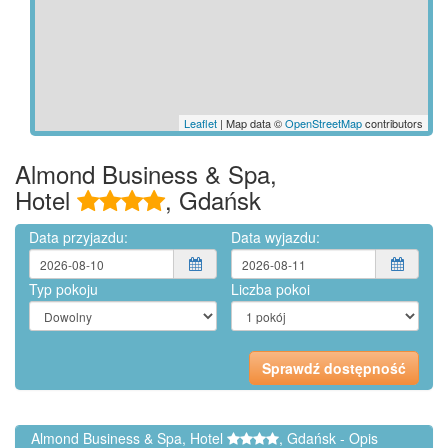
Leaflet
| Map data ©
OpenStreetMap
contributors
Almond Business & Spa,
Hotel
, Gdańsk
Data przyjazdu:
Data wyjazdu:
Typ pokoju
Liczba pokoi
Almond Business & Spa, Hotel
, Gdańsk - Opis