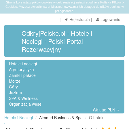
Strona korzysta z plików cookies w celu realizacji usług i zgodnie z
Polityką Plików
X
Cookies
. Możesz określić warunki przechowywania lub dostępu do plików cookies w
przeglądarce.
|
Rejestracja
|
Logowanie
OdkryjPolske.pl - Hotele i
Noclegi - Polski Portal
Rezerwacyjny
Hotele i noclegi
Agroturystyka
Zamki i pałace
Morze
Góry
Jeziora
SPA & Wellness
Organizacja wesel
Waluta: PLN
Hotele i Noclegi
Almond Business & Spa
O hotelu