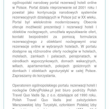
ogólnopolski narodowy portal rezerwacji hoteli online
w Polsce. Portal działa nieprzerwanie od 2001 roku i
powstał jako kontynuacja narodowych systemów
rezerwacyjnych działających w Polsce już w XX wieku.
Portal był wielokrotnie modernizowany. Obecnie
oferuje możliwość prezentacji i rezerwacji hoteli i
obiektów noclegowych, umożliwia wyszukiwanie ofert,
kontakt bezpośredni za pomocą formularza
rezerwacyjnego z obiektami noclegowymi oraz
rezerwacje online w wybranych hotelach. W portalu
dostępne są różnorodne oferty noclegów w hotelach,
motelach, zamkach i pałacach, pensjonatach, w
ośrodkach wypoczynkowych, domach wakacyjnych,
willach, apartamentach, pokojach gościnnych w
domkach i obiektach agroturystyki w całej Polsce.
Zapraszamy do korzystania.
Operatorem ogólnopolskiego portalu rezerwacji hoteli i
noclegów OdkryjPolske.pl jest biuro podróży Polish
Travel Quo Vadis Sp. z o.o. działające od 1990 roku.
Polish Travel Quo Vadis jest założycielem
Warszawskiej Izby Turystyki, członkiem Polskiej Izby