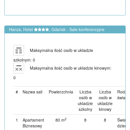
Hanza, Hotel
, Gdańsk - Sale konferencyjne
Maksymalna ilość osób w układzie
szkolnym: 0
Maksymalna ilość osób w układzie kinowym:
0
#
Nazwa sali
Powierzchnia
Liczba
Liczba
Rodzaj
osób w
osób w
światla
ukladzie
ukladzie
szkolny
kinowy
2
1
Apartament
80 m
8
8
Światł
Biznesowy
dzienn