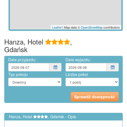
Leaflet
| Map data ©
OpenStreetMap
contributors
Hanza, Hotel
,
Gdańsk
Data przyjazdu:
Data wyjazdu:
Typ pokoju
Liczba pokoi
Hanza, Hotel
, Gdańsk - Opis