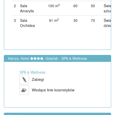
2
2
Sala
100 m
60
50
Światł
Amarylis
sztucz
2
3
Sala
91 m
30
70
Światł
Orchidea
dzienn
Hanza, Hotel
, Gdańsk - SPA & Wellness
SPA & Wellness:
Zabiegi
Wiodące linie kosmetyków