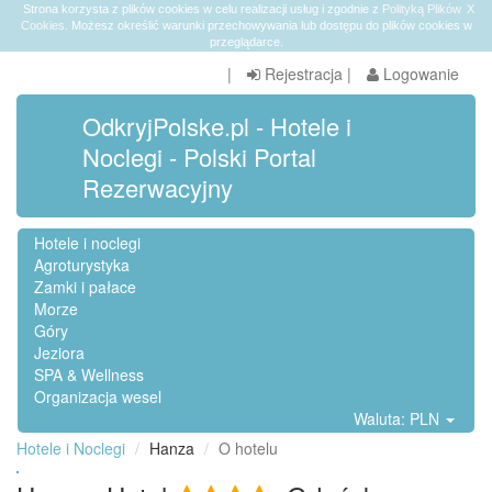
Strona korzysta z plików cookies w celu realizacji usług i zgodnie z
Polityką Plików
X
Cookies
. Możesz określić warunki przechowywania lub dostępu do plików cookies w
przeglądarce.
|
Rejestracja
|
Logowanie
OdkryjPolske.pl - Hotele i
Noclegi - Polski Portal
Rezerwacyjny
Hotele i noclegi
Agroturystyka
Zamki i pałace
Morze
Góry
Jeziora
SPA & Wellness
Organizacja wesel
Waluta: PLN
Hotele i Noclegi
Hanza
O hotelu