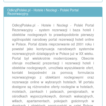
OdkryjPolske.pl - Hotele i Noclegi - Polski Portal
Rezerwacyjny.
OdkryjPolske.pl - Hotele i Noclegi - Polski Portal
Rezerwacyjny - system rezerwacji i baza hoteli i
obiektów noclegowych to prawdopodobnie pierwszy
ogólnopolski narodowy portal rezerwacji hoteli online
w Polsce. Portal działa nieprzerwanie od 2001 roku i
powstał jako kontynuacja narodowych systemów
rezerwacyjnych działających w Polsce już w XX wieku.
Portal był wielokrotnie modernizowany. Obecnie
oferuje możliwość prezentacji i rezerwacji hoteli i
obiektów noclegowych, umożliwia wyszukiwanie ofert,
kontakt bezpośredni za pomocą formularza
rezerwacyjnego z obiektami noclegowymi oraz
rezerwacje online w wybranych hotelach. W portalu
dostępne są różnorodne oferty noclegów w hotelach,
motelach, zamkach i pałacach, pensjonatach, w
ośrodkach wypoczynkowych, domach wakacyjnych,
willach, apartamentach, pokojach gościnnych w
domkach i obiektach agroturystyki w całej Polsce.