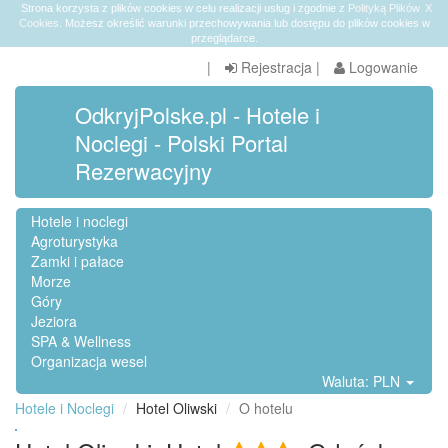
Strona korzysta z plików cookies w celu realizacji usług i zgodnie z
Polityką Plików
X
Cookies
. Możesz określić warunki przechowywania lub dostępu do plików cookies w
przeglądarce.
|
Rejestracja
|
Logowanie
OdkryjPolske.pl - Hotele i
Noclegi - Polski Portal
Rezerwacyjny
Hotele i noclegi
Agroturystyka
Zamki i pałace
Morze
Góry
Jeziora
SPA & Wellness
Organizacja wesel
Waluta: PLN
Hotele i Noclegi
Hotel Oliwski
O hotelu