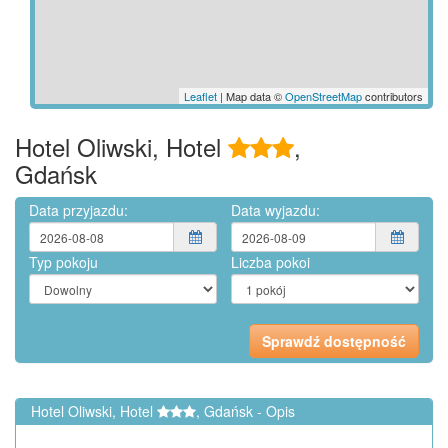
Leaflet
| Map data ©
OpenStreetMap
contributors
Hotel Oliwski, Hotel
,
Gdańsk
Data przyjazdu:
Data wyjazdu:
Typ pokoju
Liczba pokoi
Hotel Oliwski, Hotel
, Gdańsk - Opis