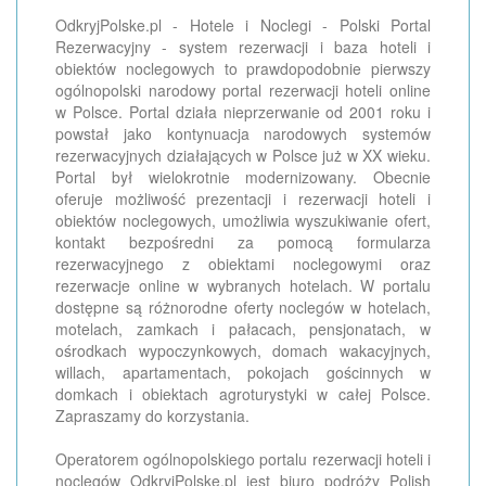
OdkryjPolske.pl - Hotele i Noclegi - Polski Portal
Rezerwacyjny - system rezerwacji i baza hoteli i
obiektów noclegowych to prawdopodobnie pierwszy
ogólnopolski narodowy portal rezerwacji hoteli online
w Polsce. Portal działa nieprzerwanie od 2001 roku i
powstał jako kontynuacja narodowych systemów
rezerwacyjnych działających w Polsce już w XX wieku.
Portal był wielokrotnie modernizowany. Obecnie
oferuje możliwość prezentacji i rezerwacji hoteli i
obiektów noclegowych, umożliwia wyszukiwanie ofert,
kontakt bezpośredni za pomocą formularza
rezerwacyjnego z obiektami noclegowymi oraz
rezerwacje online w wybranych hotelach. W portalu
dostępne są różnorodne oferty noclegów w hotelach,
motelach, zamkach i pałacach, pensjonatach, w
ośrodkach wypoczynkowych, domach wakacyjnych,
willach, apartamentach, pokojach gościnnych w
domkach i obiektach agroturystyki w całej Polsce.
Zapraszamy do korzystania.
Operatorem ogólnopolskiego portalu rezerwacji hoteli i
noclegów OdkryjPolske.pl jest biuro podróży Polish