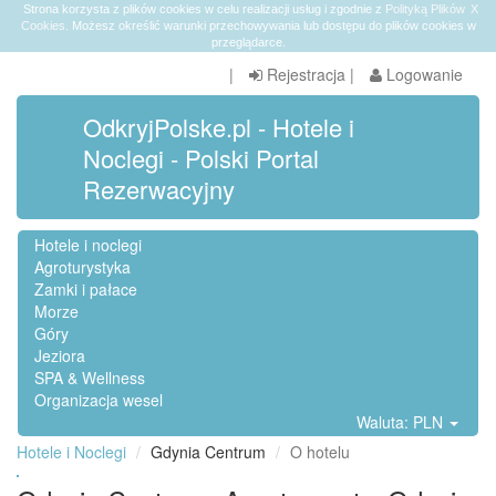
Strona korzysta z plików cookies w celu realizacji usług i zgodnie z
Polityką Plików
X
Cookies
. Możesz określić warunki przechowywania lub dostępu do plików cookies w
przeglądarce.
|
Rejestracja
|
Logowanie
OdkryjPolske.pl - Hotele i
Noclegi - Polski Portal
Rezerwacyjny
Hotele i noclegi
Agroturystyka
Zamki i pałace
Morze
Góry
Jeziora
SPA & Wellness
Organizacja wesel
Waluta: PLN
Hotele i Noclegi
Gdynia Centrum
O hotelu