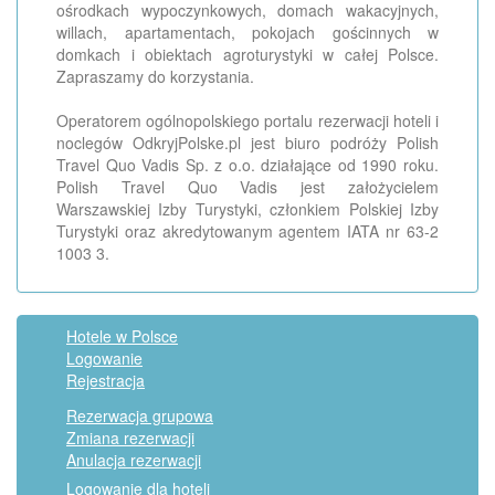
ośrodkach wypoczynkowych, domach wakacyjnych,
willach, apartamentach, pokojach gościnnych w
domkach i obiektach agroturystyki w całej Polsce.
Zapraszamy do korzystania.
Operatorem ogólnopolskiego portalu rezerwacji hoteli i
noclegów OdkryjPolske.pl jest biuro podróży Polish
Travel Quo Vadis Sp. z o.o. działające od 1990 roku.
Polish Travel Quo Vadis jest założycielem
Warszawskiej Izby Turystyki, członkiem Polskiej Izby
Turystyki oraz akredytowanym agentem IATA nr 63-2
1003 3.
Hotele w Polsce
Logowanie
Rejestracja
Rezerwacja grupowa
Zmiana rezerwacji
Anulacja rezerwacji
Logowanie dla hoteli