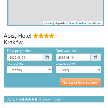
Leaflet
| Map data ©
OpenStreetMap
contributors
Apis, Hotel
,
Kraków
Data przyjazdu:
Data wyjazdu:
Typ pokoju
Liczba pokoi
Apis, Hotel
, Kraków - Opis