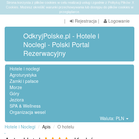
Strona korzysta z plików cookies w celu realizacji usług i zgodnie z
Polityką Plików
X
Cookies
. Możesz określić warunki przechowywania lub dostępu do plików cookies w
przeglądarce.
|
Rejestracja
|
Logowanie
OdkryjPolske.pl - Hotele i
Noclegi - Polski Portal
Rezerwacyjny
Hotele i noclegi
Agroturystyka
Zamki i pałace
Morze
Góry
Jeziora
SPA & Wellness
Organizacja wesel
Waluta: PLN
Hotele i Noclegi
Apis
O hotelu