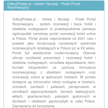
OdkryjPolske.pl - Hotele i Noclegi - Polski Portal
Rezerwacyjny.
OdkryjPolske.pl - Hotele i Noclegi - Polski Portal
Rezerwacyjny - system rezerwacji i baza hoteli i
obiektów noclegowych to prawdopodobnie pierwszy
ogólnopolski narodowy portal rezerwacji hoteli online
w Polsce. Portal działa nieprzerwanie od 2001 roku i
powstał jako kontynuacja narodowych systemów
rezerwacyjnych działających w Polsce już w XX wieku.
Portal był wielokrotnie modernizowany. Obecnie
oferuje możliwość prezentacji i rezerwacji hoteli i
obiektów noclegowych, umożliwia wyszukiwanie ofert,
kontakt bezpośredni za pomocą formularza
rezerwacyjnego z obiektami noclegowymi oraz
rezerwacje online w wybranych hotelach. W portalu
dostępne są różnorodne oferty noclegów w hotelach,
motelach, zamkach i pałacach, pensjonatach, w
ośrodkach wypoczynkowych, domach wakacyjnych,
willach, apartamentach, pokojach gościnnych w
domkach i obiektach agroturystyki w całej Polsce.
Zapraszamy do korzystania.