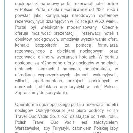
ogólnopolski narodowy portal rezerwacji hoteli online
w Polsce. Portal działa nieprzerwanie od 2001 roku i
powstał jako kontynuacja narodowych systemów
rezerwacyjnych działających w Polsce już w XX wieku.
Portal był wielokrotnie modernizowany. Obecnie
oferuje możliwość prezentacji i rezerwacji hoteli i
obiektów noclegowych, umożliwia wyszukiwanie ofert,
kontakt bezpośredni za pomocą formularza
rezerwacyjnego z obiektami noclegowymi oraz
rezerwacje online w wybranych hotelach. W portalu
dostępne są różnorodne oferty noclegów w hotelach,
motelach, zamkach i pałacach, pensjonatach, w
ośrodkach wypoczynkowych, domach wakacyjnych,
willach, apartamentach, pokojach gościnnych w
domkach i obiektach agroturystyki w całej Polsce.
Zapraszamy do korzystania.
Operatorem ogólnopolskiego portalu rezerwacji hoteli i
noclegów OdkryjPolske.pl jest biuro podróży Polish
Travel Quo Vadis Sp. z o.o. działające od 1990 roku.
Polish Travel Quo Vadis jest założycielem
Warszawskiej Izby Turystyki, członkiem Polskiej Izby