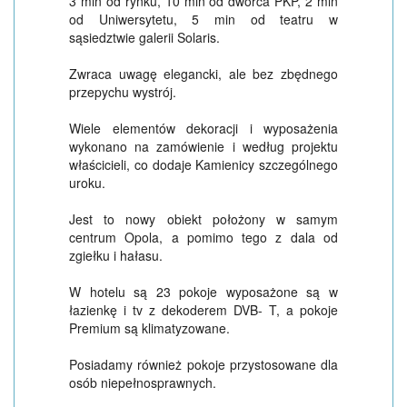
3 min od rynku, 10 min od dworca PKP, 2 min
od Uniwersytetu, 5 min od teatru w
sąsiedztwie galerii Solaris.
Zwraca uwagę elegancki, ale bez zbędnego
przepychu wystrój.
Wiele elementów dekoracji i wyposażenia
wykonano na zamówienie i według projektu
właścicieli, co dodaje Kamienicy szczególnego
uroku.
Jest to nowy obiekt położony w samym
centrum Opola, a pomimo tego z dala od
zgiełku i hałasu.
W hotelu są 23 pokoje wyposażone są w
łazienkę i tv z dekoderem DVB- T, a pokoje
Premium są klimatyzowane.
Posiadamy również pokoje przystosowane dla
osób niepełnosprawnych.