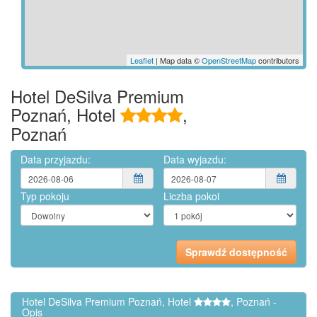
Leaflet
| Map data ©
OpenStreetMap
contributors
Hotel DeSilva Premium
Poznań, Hotel
,
Poznań
Data przyjazdu:
Data wyjazdu:
Typ pokoju
Liczba pokoi
Hotel DeSilva Premium Poznań, Hotel
, Poznań -
Opis