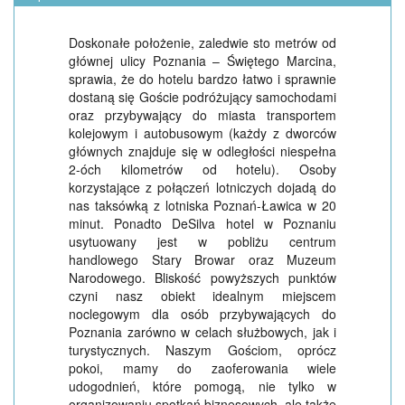
Doskonałe położenie, zaledwie sto metrów od
głównej ulicy Poznania – Świętego Marcina,
sprawia, że do hotelu bardzo łatwo i sprawnie
dostaną się Goście podróżujący samochodami
oraz przybywający do miasta transportem
kolejowym i autobusowym (każdy z dworców
głównych znajduje się w odległości niespełna
2-óch kilometrów od hotelu). Osoby
korzystające z połączeń lotniczych dojadą do
nas taksówką z lotniska Poznań-Ławica w 20
minut. Ponadto DeSilva hotel w Poznaniu
usytuowany jest w pobliżu centrum
handlowego Stary Browar oraz Muzeum
Narodowego. Bliskość powyższych punktów
czyni nasz obiekt idealnym miejscem
noclegowym dla osób przybywających do
Poznania zarówno w celach służbowych, jak i
turystycznych. Naszym Gościom, oprócz
pokoi, mamy do zaoferowania wiele
udogodnień, które pomogą, nie tylko w
organizowaniu spotkań biznesowych, ale także