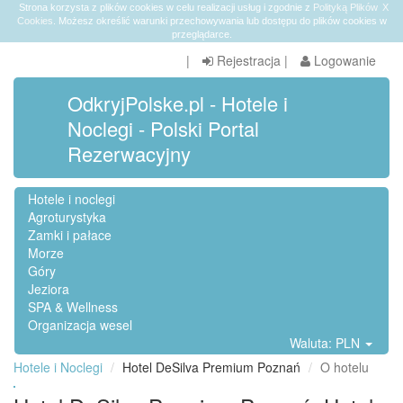
Strona korzysta z plików cookies w celu realizacji usług i zgodnie z
Polityką Plików
X
Cookies
. Możesz określić warunki przechowywania lub dostępu do plików cookies w
przeglądarce.
|
Rejestracja
|
Logowanie
OdkryjPolske.pl - Hotele i
Noclegi - Polski Portal
Rezerwacyjny
Hotele i noclegi
Agroturystyka
Zamki i pałace
Morze
Góry
Jeziora
SPA & Wellness
Organizacja wesel
Waluta: PLN
Hotele i Noclegi
Hotel DeSilva Premium Poznań
O hotelu