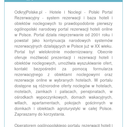
OdkryjPolske.pl - Hotele i Noclegi - Polski Portal
Rezerwacyjny - system rezerwacji i baza hoteli i
obiektów noclegowych to prawdopodobnie pierwszy
ogólnopolski narodowy portal rezerwacji hoteli online
w Polsce. Portal działa nieprzerwanie od 2001 roku i
powstał jako kontynuacja narodowych systemów
rezerwacyjnych działających w Polsce już w XX wieku.
Portal był wielokrotnie modernizowany. Obecnie
oferuje możliwość prezentacji i rezerwacji hoteli i
obiektów noclegowych, umożliwia wyszukiwanie ofert,
kontakt bezpośredni za pomocą formularza
rezerwacyjnego z obiektami noclegowymi oraz
rezerwacje online w wybranych hotelach. W portalu
dostępne są różnorodne oferty noclegów w hotelach,
motelach, zamkach i pałacach, pensjonatach, w
ośrodkach wypoczynkowych, domach wakacyjnych,
willach, apartamentach, pokojach gościnnych w
domkach i obiektach agroturystyki w całej Polsce.
Zapraszamy do korzystania.
Operatorem ogólnopolskiego portalu rezerwacji hoteli i