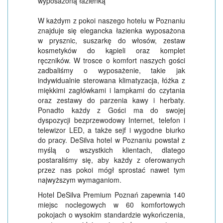
wyposażoną łazienką
W każdym z pokoi naszego hotelu w Poznaniu
znajduje się elegancka łazienka wyposażona
w prysznic, suszarkę do włosów, zestaw
kosmetyków do kąpieli oraz komplet
ręczników. W trosce o komfort naszych gości
zadbaliśmy o wyposażenie, takie jak
indywidualnie sterowana klimatyzacja, łóżka z
miękkimi zagłówkami i lampkami do czytania
oraz zestawy do parzenia kawy i herbaty.
Ponadto każdy z Gości ma do swojej
dyspozycji bezprzewodowy Internet, telefon i
telewizor LED, a także sejf i wygodne biurko
do pracy. DeSilva hotel w Poznaniu powstał z
myślą o wszystkich klientach, dlatego
postaraliśmy się, aby każdy z oferowanych
przez nas pokoi mógł sprostać nawet tym
najwyższym wymaganiom.
Hotel DeSilva Premium Poznań zapewnia 140
miejsc noclegowych w 60 komfortowych
pokojach o wysokim standardzie wykończenia,