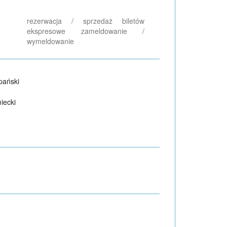
rezerwacja / sprzedaż biletów
ekspresowe zameldowanie /
wymeldowanie
pański
iecki