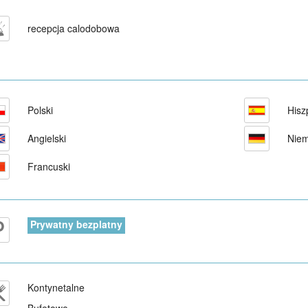
recepcja calodobowa
Polski
Hisz
Angielski
Niem
Francuski
Prywatny bezplatny
Kontynetalne
Bufetowe