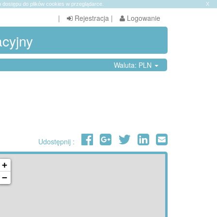
 dostępu do plików cookies w przeglądarce.
X
|
Rejestracja
|
Logowanie
acyjny
Waluta: PLN
Udostępnij :
+
−