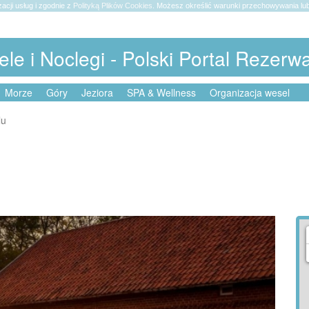
zacji usług i zgodnie z
Polityką Plików Cookies
. Możesz określić warunki przechowywania lub
ele i Noclegi - Polski Portal Rezerw
Morze
Góry
Jeziora
SPA & Wellness
Organizacja wesel
lu