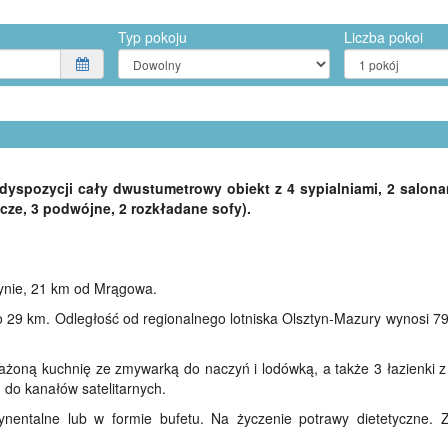
Typ pokoju
Liczba pokoi
yspozycji cały dwustumetrowy obiekt z 4 sypialniami, 2 salona
cze, 3 podwójne, 2 rozkładane sofy).
Rynie, 21 km od Mrągowa.
 o 29 km. Odległość od regionalnego lotniska Olsztyn-Mazury wynosi 7
ażoną kuchnię ze zmywarką do naczyń i lodówką, a także 3 łazienki z 
 do kanałów satelitarnych.
nentalne lub w formie bufetu. Na życzenie potrawy dietetyczne.