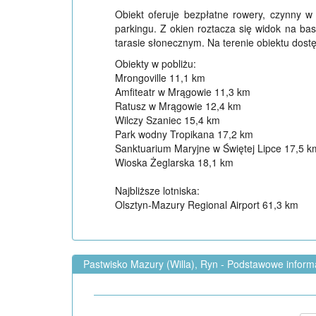
Obiekt oferuje bezpłatne rowery, czynny w
parkingu. Z okien roztacza się widok na b
tarasie słonecznym. Na terenie obiektu dostęp
Obiekty w pobliżu:
Mrongoville 11,1 km
Amfiteatr w Mrągowie 11,3 km
Ratusz w Mrągowie 12,4 km
Wilczy Szaniec 15,4 km
Park wodny Tropikana 17,2 km
Sanktuarium Maryjne w Świętej Lipce 17,5 k
Wioska Żeglarska 18,1 km
Najbliższe lotniska:
Olsztyn-Mazury Regional Airport 61,3 km
Pastwisko Mazury (Willa), Ryn - Podstawowe inform