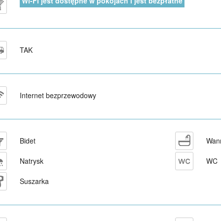
Wi-Fi jest dostępne w pokojach i jest bezpłatne
TAK
Internet bezprzewodowy
Bidet
Wan
Natrysk
WC
Suszarka