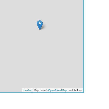
Leaflet
| Map data ©
OpenStreetMap
contributors