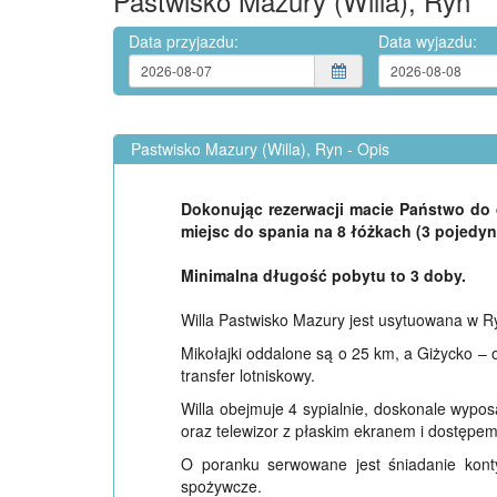
Pastwisko Mazury (Willa), Ryn
Data przyjazdu:
Data wyjazdu:
Pastwisko Mazury (Willa), Ryn - Opis
Dokonując rezerwacji macie Państwo do d
miejsc do spania na 8 łóżkach (3 pojedyn
Minimalna długość pobytu to 3 doby.
Willa Pastwisko Mazury jest usytuowana w 
Mikołajki oddalone są o 25 km, a Giżycko –
transfer lotniskowy.
Willa obejmuje 4 sypialnie, doskonale wypos
oraz telewizor z płaskim ekranem i dostępem
O poranku serwowane jest śniadanie konty
spożywcze.