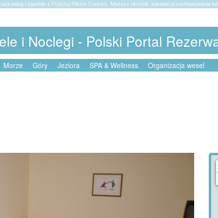
zacji usług i zgodnie z
Polityką Plików Cookies
. Możesz określić warunki przechowywania lub
ele i Noclegi - Polski Portal Rezerw
Morze
Góry
Jeziora
SPA & Wellness
Organizacja wesel