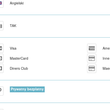
Angielski
TAK
Visa
Amer
MasterCard
Inne 
Diners Club
Maes
Prywatny bezplatny