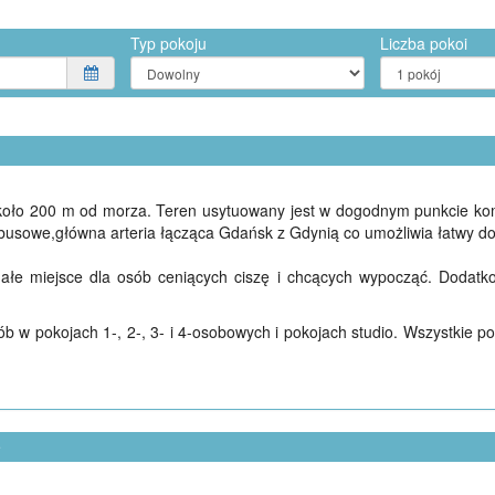
Typ pokoju
Liczba pokoi
około 200 m od morza. Teren usytuowany jest w dogodnym punkcie kom
usowe,główna arteria łącząca Gdańsk z Gdynią co umożliwia łatwy do
onałe miejsce dla osób ceniących ciszę i chcących wypocząć. Doda
 w pokojach 1-, 2-, 3- i 4-osobowych i pokojach studio. Wszystkie p
e