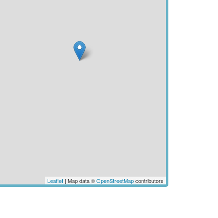
Leaflet
| Map data ©
OpenStreetMap
contributors