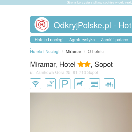
Strona korzysta z plików cookies w celu reali
OdkryjPolske.pl - Hot
Hotele i noclegi
Agroturystyka
Zamki i pałace
Hotele i Noclegi
Miramar
O hotelu
Miramar, Hotel
, Sopot
ul. Zamkowa Góra 25, 81-713 Sopot