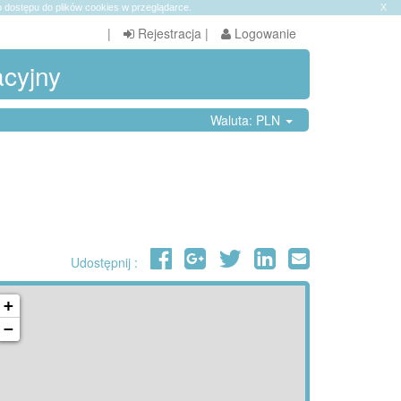
 dostępu do plików cookies w przeglądarce.
X
|
Rejestracja
|
Logowanie
acyjny
Waluta: PLN
Udostępnij :
+
−