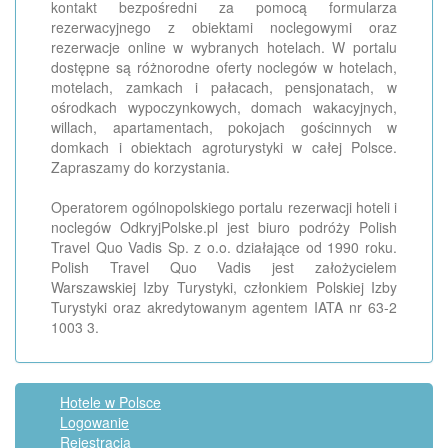
kontakt bezpośredni za pomocą formularza
rezerwacyjnego z obiektami noclegowymi oraz
rezerwacje online w wybranych hotelach. W portalu
dostępne są różnorodne oferty noclegów w hotelach,
motelach, zamkach i pałacach, pensjonatach, w
ośrodkach wypoczynkowych, domach wakacyjnych,
willach, apartamentach, pokojach gościnnych w
domkach i obiektach agroturystyki w całej Polsce.
Zapraszamy do korzystania.
Operatorem ogólnopolskiego portalu rezerwacji hoteli i
noclegów OdkryjPolske.pl jest biuro podróży Polish
Travel Quo Vadis Sp. z o.o. działające od 1990 roku.
Polish Travel Quo Vadis jest założycielem
Warszawskiej Izby Turystyki, członkiem Polskiej Izby
Turystyki oraz akredytowanym agentem IATA nr 63-2
1003 3.
Hotele w Polsce
Logowanie
Rejestracja