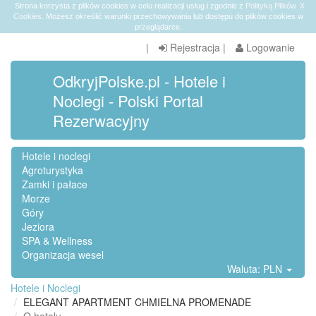
Strona korzysta z plików cookies w celu realizacji usług i zgodnie z
Polityką Plików
X
Cookies
. Możesz określić warunki przechowywania lub dostępu do plików cookies w
przeglądarce.
|
Rejestracja
|
Logowanie
OdkryjPolske.pl - Hotele i
Noclegi - Polski Portal
Rezerwacyjny
Hotele i noclegi
Agroturystyka
Zamki i pałace
Morze
Góry
Jeziora
SPA & Wellness
Organizacja wesel
Waluta: PLN
Hotele i Noclegi
ELEGANT APARTMENT CHMIELNA PROMENADE