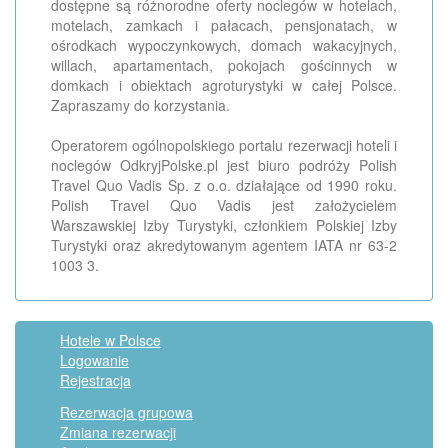
dostępne są różnorodne oferty noclegów w hotelach,
motelach, zamkach i pałacach, pensjonatach, w
ośrodkach wypoczynkowych, domach wakacyjnych,
willach, apartamentach, pokojach gościnnych w
domkach i obiektach agroturystyki w całej Polsce.
Zapraszamy do korzystania.
Operatorem ogólnopolskiego portalu rezerwacji hoteli i
noclegów OdkryjPolske.pl jest biuro podróży Polish
Travel Quo Vadis Sp. z o.o. działające od 1990 roku.
Polish Travel Quo Vadis jest założycielem
Warszawskiej Izby Turystyki, członkiem Polskiej Izby
Turystyki oraz akredytowanym agentem IATA nr 63-2
1003 3.
Hotele w Polsce
Logowanie
Rejestracja
Rezerwacja grupowa
Zmiana rezerwacji