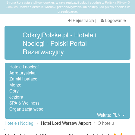
Strona korzysta z plików cookies w celu realizacji usług i zgodnie z
Polityką Plików
X
Cookies
. Możesz określić warunki przechowywania lub dostępu do plików cookies w
przeglądarce.
|
Rejestracja
|
Logowanie
OdkryjPolske.pl - Hotele i
Noclegi - Polski Portal
Rezerwacyjny
Hotele i noclegi
Agroturystyka
Zamki i pałace
Morze
Góry
Jeziora
SPA & Wellness
Organizacja wesel
Waluta: PLN
Hotele i Noclegi
Hotel Lord Warsaw Airport
O hotelu