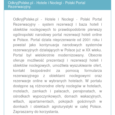
OdkryjPolske.pl - Hotele i Noclegi - Polski Portal
Rezerwacyjny.
OdkryjPolske.pl - Hotele i Noclegi - Polski Portal
Rezerwacyjny - system rezerwacji i baza hoteli i
obiektów noclegowych to prawdopodobnie pierwszy
ogólnopolski narodowy portal rezerwacji hoteli online
w Polsce. Portal działa nieprzerwanie od 2001 roku i
powstał jako kontynuacja narodowych systemów
rezerwacyjnych działających w Polsce już w XX wieku.
Portal był wielokrotnie modernizowany. Obecnie
oferuje możliwość prezentacji i rezerwacji hoteli i
obiektów noclegowych, umożliwia wyszukiwanie ofert,
kontakt bezpośredni za pomocą formularza
rezerwacyjnego z obiektami noclegowymi oraz
rezerwacje online w wybranych hotelach. W portalu
dostępne są różnorodne oferty noclegów w hotelach,
motelach, zamkach i pałacach, pensjonatach, w
ośrodkach wypoczynkowych, domach wakacyjnych,
willach, apartamentach, pokojach gościnnych w
domkach i obiektach agroturystyki w całej Polsce.
Zapraszamy do korzystania.