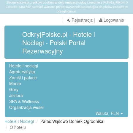
Strona korzysta z plików cookies w celu realizacji usług i zgodnie z
Polityką Plików
X
Cookies
. Możesz określić warunki przechowywania lub dostępu do plików cookies w
przeglądarce.
|
Rejestracja
|
Logowanie
OdkryjPolske.pl - Hotele i
Noclegi - Polski Portal
Rezerwacyjny
Hotele i noclegi
Agroturystyka
Zamki i pałace
Morze
Góry
Jeziora
SPA & Wellness
Organizacja wesel
Waluta: PLN
Hotele i Noclegi
Pałac Wąsowo Domek Ogrodnika
O hotelu