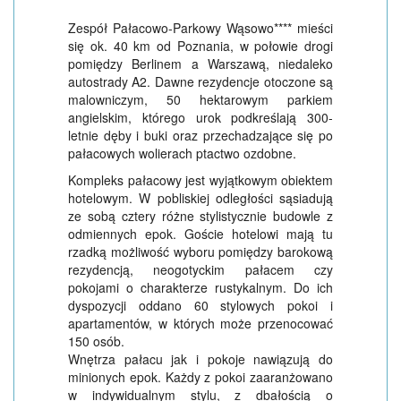
Zespół Pałacowo-Parkowy Wąsowo**** mieści
się ok. 40 km od Poznania, w połowie drogi
pomiędzy Berlinem a Warszawą, niedaleko
autostrady A2. Dawne rezydencje otoczone są
malowniczym, 50 hektarowym parkiem
angielskim, którego urok podkreślają 300-
letnie dęby i buki oraz przechadzające się po
pałacowych wolierach ptactwo ozdobne.
Kompleks pałacowy jest wyjątkowym obiektem
hotelowym. W pobliskiej odległości sąsiadują
ze sobą cztery różne stylistycznie budowle z
odmiennych epok. Goście hotelowi mają tu
rzadką możliwość wyboru pomiędzy barokową
rezydencją, neogotyckim pałacem czy
pokojami o charakterze rustykalnym. Do ich
dyspozycji oddano 60 stylowych pokoi i
apartamentów, w których może przenocować
150 osób.
Wnętrza pałacu jak i pokoje nawiązują do
minionych epok. Każdy z pokoi zaaranżowano
w indywidualnym stylu, z dbałością o