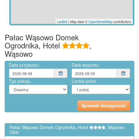
Leaflet
| Map data ©
OpenStreetMap
contributors
Pałac Wąsowo Domek
Ogrodnika, Hotel
,
Wąsowo
Data przyjazdu:
Data wyjazdu:
Typ pokoju
Liczba pokoi
Pałac Wąsowo Domek Ogrodnika, Hotel
, Wąsowo -
Opis