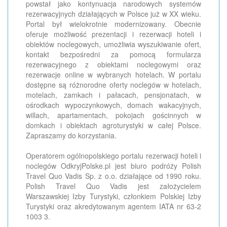
powstał jako kontynuacja narodowych systemów
rezerwacyjnych działających w Polsce już w XX wieku.
Portal był wielokrotnie modernizowany. Obecnie
oferuje możliwość prezentacji i rezerwacji hoteli i
obiektów noclegowych, umożliwia wyszukiwanie ofert,
kontakt bezpośredni za pomocą formularza
rezerwacyjnego z obiektami noclegowymi oraz
rezerwacje online w wybranych hotelach. W portalu
dostępne są różnorodne oferty noclegów w hotelach,
motelach, zamkach i pałacach, pensjonatach, w
ośrodkach wypoczynkowych, domach wakacyjnych,
willach, apartamentach, pokojach gościnnych w
domkach i obiektach agroturystyki w całej Polsce.
Zapraszamy do korzystania.
Operatorem ogólnopolskiego portalu rezerwacji hoteli i
noclegów OdkryjPolske.pl jest biuro podróży Polish
Travel Quo Vadis Sp. z o.o. działające od 1990 roku.
Polish Travel Quo Vadis jest założycielem
Warszawskiej Izby Turystyki, członkiem Polskiej Izby
Turystyki oraz akredytowanym agentem IATA nr 63-2
1003 3.