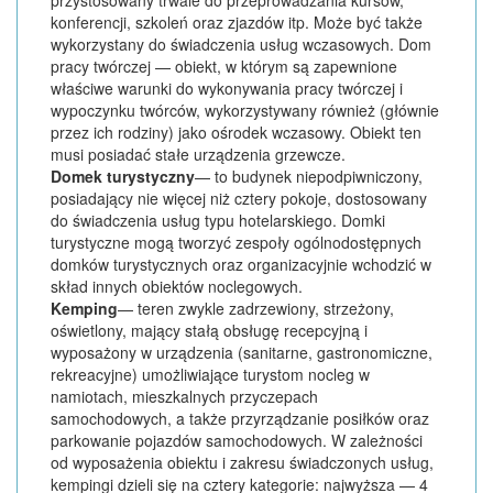
przystosowany trwale do przeprowadzania kursów,
konferencji, szkoleń oraz zjazdów itp. Może być także
wykorzystany do świadczenia usług wczasowych. Dom
pracy twórczej — obiekt, w którym są zapewnione
właściwe warunki do wykonywania pracy twórczej i
wypoczynku twórców, wykorzystywany również (głównie
przez ich rodziny) jako ośrodek wczasowy. Obiekt ten
musi posiadać stałe urządzenia grzewcze.
Domek turystyczny
— to budynek niepodpiwniczony,
posiadający nie więcej niż cztery pokoje, dostosowany
do świadczenia usług typu hotelarskiego. Domki
turystyczne mogą tworzyć zespoły ogólnodostępnych
domków turystycznych oraz organizacyjnie wchodzić w
skład innych obiektów noclegowych.
Kemping
— teren zwykle zadrzewiony, strzeżony,
oświetlony, mający stałą obsługę recepcyjną i
wyposażony w urządzenia (sanitarne, gastronomiczne,
rekreacyjne) umożliwiające turystom nocleg w
namiotach, mieszkalnych przyczepach
samochodowych, a także przyrządzanie posiłków oraz
parkowanie pojazdów samochodowych. W zależności
od wyposażenia obiektu i zakresu świadczonych usług,
kempingi dzieli się na cztery kategorie: najwyższa — 4