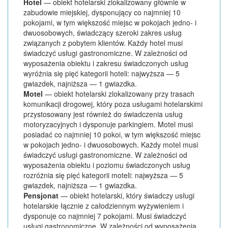
Hotel
— obiekt hotelarski zlokalizowany głównie w
zabudowie miejskiej, dysponujący co najmniej 10
pokojami, w tym większość miejsc w pokojach jedno- i
dwuosobowych, świadczący szeroki zakres usług
związanych z pobytem klientów. Każdy hotel musi
świadczyć usługi gastronomiczne. W zależności od
wyposażenia obiektu i zakresu świadczonych usług
wyróżnia się pięć kategorii hoteli: najwyższa — 5
gwiazdek, najniższa — 1 gwiazdka.
Motel
— obiekt hotelarski zlokalizowany przy trasach
komunikacji drogowej, który poza usługami hotelarskimi
przystosowany jest również do świadczenia usług
motoryzacyjnych i dysponuje parkingiem. Motel musi
posiadać co najmniej 10 pokoi, w tym większość miejsc
w pokojach jedno- i dwuosobowych. Każdy motel musi
świadczyć usługi gastronomiczne. W zależności od
wyposażenia obiektu i poziomu świadczonych usług
rozróżnia się pięć kategorii moteli: najwyższa — 5
gwiazdek, najniższa — 1 gwiazdka.
Pensjonat
— obiekt hotelarski, który świadczy usługi
hotelarskie łącznie z całodziennym wyżywieniem i
dysponuje co najmniej 7 pokojami. Musi świadczyć
usługi gastronomiczne. W zależności od wyposażenia