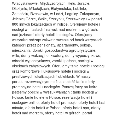
Władysławowie, Międzyzdrojach, Helu, Juracie,
Olsztynie, Mikołajkach, Białymstoku, Lublinie,
Zamościu, Rzeszowie, w Łodzi, Legnicy, Zakopanym,
Jeleniej Górze, Wiśle, Szczyrku, Szczawnicy i w ponad
800 innych lokalizacjach w Polsce. Oferujemy hotele i
noclegi w miastach i na wsi, nad morzem, w górach,
nad jeziorami oferty hoteli i noclegów. Oferujemy
wszystkie rodzaje zakwaterowania od hoteli wszystkich
kategorii przez pensjonaty, apartamenty, pokoje,
mieszkania, domki, gospodarstwa agroturystyczne,
wille, domy wakacyjne, kwatery, domy wypoczynkowe,
ośrodki wypoczynkowe, zamki i pałace, noclegi w
obiektach zabytkowych. Oferujemy tanie hotele i noclegi
oraz komfortowe i luksusowe hotele i noclegi w
prestiżowych lokalizacjach i obiektach. W naszym
portalu rezerwacyjnym można znaleźć tanie oferty
promocyjne hoteli i noclegów. Poniżej frazy na które
jesteśmy obecni w wyszukiwaniach : tanie noclegi w
Polsce, tanie hotele w Polsce, rezerwacja hoteli i
noclegów online, oferty hoteli promocje, oferty hoteli last
minute, oferta hoteli w Polsce, oferty hoteli spa, oferty
hoteli nad morzem, oferty hoteli w górach, portal