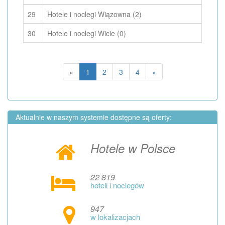
29
Hotele i noclegi Wiązowna (2)
30
Hotele i noclegi Wicie (0)
«
1
2
3
4
»
Aktualnie w naszym systemie dostępne są oferty:
Hotele w Polsce
22 819
hoteli i noclegów
947
w lokalizacjach