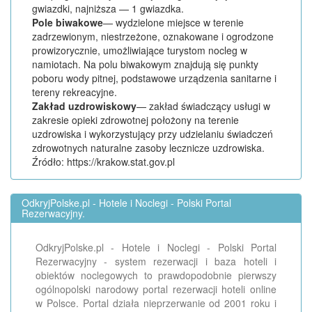
gwiazdki, najniższa — 1 gwiazdka.
Pole biwakowe
— wydzielone miejsce w terenie
zadrzewionym, niestrzeżone, oznakowane i ogrodzone
prowizorycznie, umożliwiające turystom nocleg w
namiotach. Na polu biwakowym znajdują się punkty
poboru wody pitnej, podstawowe urządzenia sanitarne i
tereny rekreacyjne.
Zakład uzdrowiskowy
— zakład świadczący usługi w
zakresie opieki zdrowotnej położony na terenie
uzdrowiska i wykorzystujący przy udzielaniu świadczeń
zdrowotnych naturalne zasoby lecznicze uzdrowiska.
Źródło: https://krakow.stat.gov.pl
OdkryjPolske.pl - Hotele i Noclegi - Polski Portal
Rezerwacyjny.
OdkryjPolske.pl - Hotele i Noclegi - Polski Portal
Rezerwacyjny - system rezerwacji i baza hoteli i
obiektów noclegowych to prawdopodobnie pierwszy
ogólnopolski narodowy portal rezerwacji hoteli online
w Polsce. Portal działa nieprzerwanie od 2001 roku i