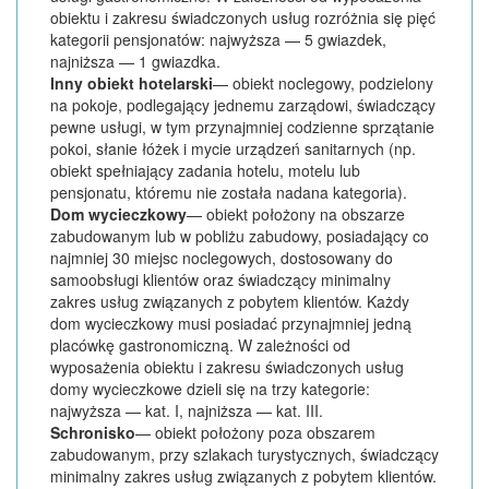
obiektu i zakresu świadczonych usług rozróżnia się pięć
kategorii pensjonatów: najwyższa — 5 gwiazdek,
najniższa — 1 gwiazdka.
Inny obiekt hotelarski
— obiekt noclegowy, podzielony
na pokoje, podlegający jednemu zarządowi, świadczący
pewne usługi, w tym przynajmniej codzienne sprzątanie
pokoi, słanie łóżek i mycie urządzeń sanitarnych (np.
obiekt spełniający zadania hotelu, motelu lub
pensjonatu, któremu nie została nadana kategoria).
Dom wycieczkowy
— obiekt położony na obszarze
zabudowanym lub w pobliżu zabudowy, posiadający co
najmniej 30 miejsc noclegowych, dostosowany do
samoobsługi klientów oraz świadczący minimalny
zakres usług związanych z pobytem klientów. Każdy
dom wycieczkowy musi posiadać przynajmniej jedną
placówkę gastronomiczną. W zależności od
wyposażenia obiektu i zakresu świadczonych usług
domy wycieczkowe dzieli się na trzy kategorie:
najwyższa — kat. I, najniższa — kat. III.
Schronisko
— obiekt położony poza obszarem
zabudowanym, przy szlakach turystycznych, świadczący
minimalny zakres usług związanych z pobytem klientów.