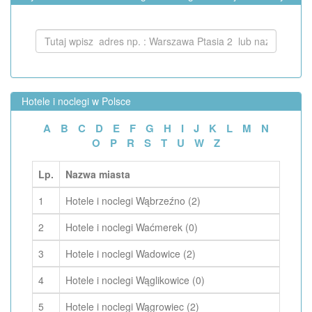
Hotele i noclegi w Polsce
A
B
C
D
E
F
G
H
I
J
K
L
M
N
O
P
R
S
T
U
W
Z
Lp.
Nazwa miasta
1
Hotele i noclegi Wąbrzeźno (2)
2
Hotele i noclegi Waćmerek (0)
3
Hotele i noclegi Wadowice (2)
4
Hotele i noclegi Wąglikowice (0)
5
Hotele i noclegi Wągrowiec (2)