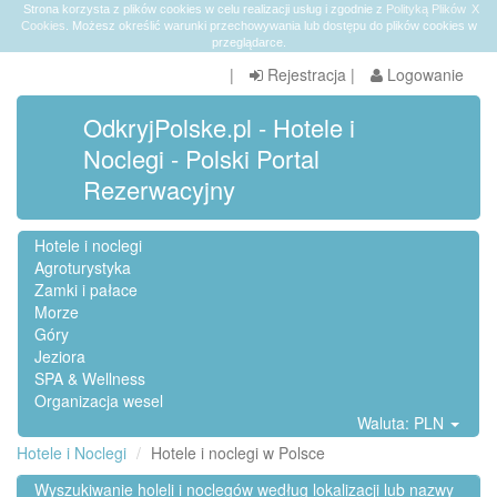
Strona korzysta z plików cookies w celu realizacji usług i zgodnie z
Polityką Plików
X
Cookies
. Możesz określić warunki przechowywania lub dostępu do plików cookies w
przeglądarce.
|
Rejestracja
|
Logowanie
OdkryjPolske.pl - Hotele i
Noclegi - Polski Portal
Rezerwacyjny
Hotele i noclegi
Agroturystyka
Zamki i pałace
Morze
Góry
Jeziora
SPA & Wellness
Organizacja wesel
Waluta: PLN
Hotele i Noclegi
Hotele i noclegi w Polsce
Wyszukiwanie holeli i noclegów według lokalizacji lub nazwy