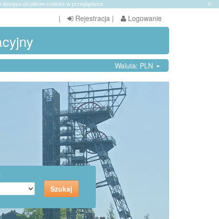
 dostępu do plików cookies w przeglądarce.
X
|
Rejestracja
|
Logowanie
acyjny
Waluta: PLN
i