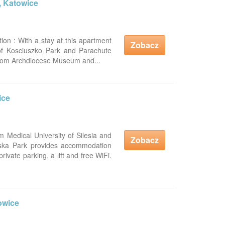
, Katowice
on : With a stay at this apartment
Zobacz
 of Kosciuszko Park and Parachute
from Archdiocese Museum and...
ice
m Medical University of Silesia and
Zobacz
ka Park provides accommodation
rivate parking, a lift and free WiFi.
owice