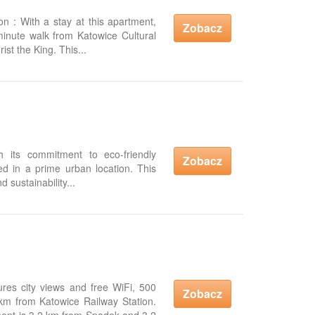
n : With a stay at this apartment,
Zobacz
-minute walk from Katowice Cultural
st the King. This...
h its commitment to eco-friendly
Zobacz
led in a prime urban location. This
 sustainability...
ures city views and free WiFi, 500
Zobacz
 km from Katowice Railway Station.