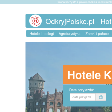
Strona korzysta z plików cookies w celu reali
OdkryjPolske.pl - Hot
Hotele i noclegi
Agroturystyka
Zamki i pałace
Hotele 
Data przyjazdu: