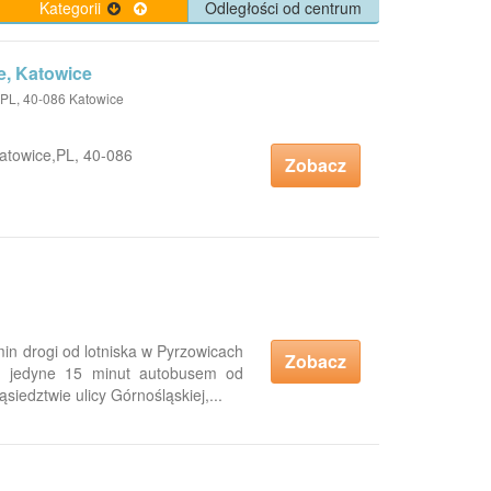
Kategorii
Odległości od centrum
, Katowice
PL, 40-086 Katowice
towice,PL, 40-086
Zobacz
in drogi od lotniska w Pyrzowicach
Zobacz
ny jedyne 15 minut autobusem od
siedztwie ulicy Górnośląskiej,...