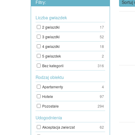
Filtry:
Sortuj 
Liczba gwiazdek
2 gwiazdki
17
3 gwiazdki
52
4 gwiazdki
18
5 gwiazdek
2
Bez kategorii
316
Rodzaj obiektu
Apartamenty
4
Hotele
97
Pozostałe
294
Udogodnienia
Akceptacja zwierzat
62