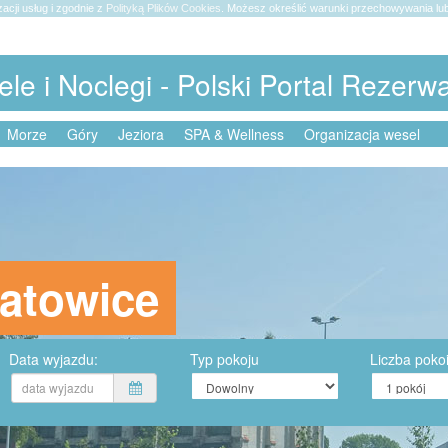
zacji usług i zgodnie z
Polityką Plików Cookies
. Możesz określić warunki przechowywania lub
ele i Noclegi - Polski Portal Rezerw
Morze
Góry
Jeziora
SPA & Wellness
Organizacja wesel
Katowice
Data wyjazdu:
Typ pokoju
Liczba poko