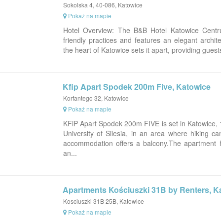
Sokolska 4, 40-086, Katowice
Pokaż na mapie
Hotel Overview: The B&B Hotel Katowice Cent
friendly practices and features an elegant archite
the heart of Katowice sets it apart, providing guests
Kfip Apart Spodek 200m Five, Katowice
Korfantego 32, Katowice
Pokaż na mapie
KFiP Apart Spodek 200m FIVE is set in Katowice,
University of Silesia, in an area where hiking ca
accommodation offers a balcony.The apartment h
an...
Apartments Kościuszki 31B by Renters, K
Kosciuszki 31B 25B, Katowice
Pokaż na mapie