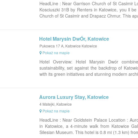
HeadLine : Near Garrison Church of St Casimir Lo
Kosciuszki 31B by Renters in Katowice, you ll be
Church of St Casimir and Drapacz Chmur. This apar
Hotel Marysin DwÓr, Katowice
Pukowca 17 A, Katowice Katowice
Pokaż na mapie
Hotel Overview: Hotel Marysin Dwór combin
sustainability, set against the backdrop of Katowi
with its green initiatives and stunning modern archi
Aurora Luxury Stay, Katowice
4 Matejki, Katowice
Pokaż na mapie
HeadLine : Near Goldstein Palace Location : Auro
in Katowice, a 4-minute walk from Katowice Gal
Silesian Museum. This hotel is 0.8 mi (1.3 km) fr