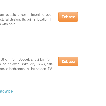
rum boasts a commitment to eco-
Zobacz
ctural design. Its prime location in
 with both...
 1.8 km from Spodek and 2 km from
Zobacz
n be enjoyed. With city views, this
as 2 bedrooms, a flat-screen TV,
atowice