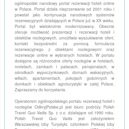
ogólnopolski narodowy portal rezerwacji hoteli online
w Polsce. Portal działa nieprzerwanie od 2001 roku i
powstał jako kontynuacja narodowych systemów
rezerwacyjnych działających w Polsce już w XX wieku.
Portal był wielokrotnie modernizowany. Obecnie
oferuje możliwość prezentacji i rezerwacji hoteli i
obiektów noclegowych, umożliwia wyszukiwanie ofert,
kontakt bezpośredni za pomocą formularza
rezerwacyjnego z obiektami noclegowymi oraz
rezerwacje online w wybranych hotelach. W portalu
dostępne są różnorodne oferty noclegów w hotelach,
motelach, zamkach i pałacach, pensjonatach, w
ośrodkach wypoczynkowych, domach wakacyjnych,
willach, apartamentach, pokojach gościnnych w
domkach i obiektach agroturystyki w całej Polsce.
Zapraszamy do korzystania.
Operatorem ogólnopolskiego portalu rezerwacji hoteli i
noclegów OdkryjPolske.pl jest biuro podróży Polish
Travel Quo Vadis Sp. z o.o. działające od 1990 roku.
Polish Travel Quo Vadis jest założycielem
Warszawskiej Izby Turystyki, członkiem Polskiej Izby