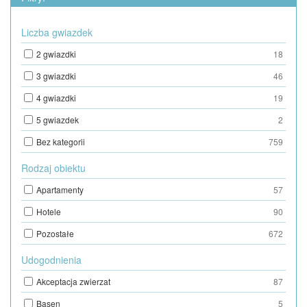
Liczba gwiazdek
2 gwiazdki
18
3 gwiazdki
46
4 gwiazdki
19
5 gwiazdek
2
Bez kategorii
759
Rodzaj obiektu
Apartamenty
57
Hotele
90
Pozostałe
672
Udogodnienia
Akceptacja zwierzat
87
Basen
5