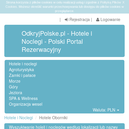
Strona korzysta z plików cookies w celu realizacji usług i zgodnie z
Polityką Plików
X
Cookies
. Możesz określić warunki przechowywania lub dostępu do plików cookies w
przeglądarce.
|
Rejestracja
|
Logowanie
OdkryjPolske.pl - Hotele i
Noclegi - Polski Portal
Rezerwacyjny
Hotele i noclegi
Agroturystyka
Zamki i pałace
Morze
Góry
Jeziora
SPA & Wellness
Organizacja wesel
Waluta: PLN
Hotele i Noclegi
Hotele Oborniki
Wyszukiwanie holeli i noclegów według lokalizacji lub nazwy