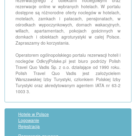
rezerwacyjnego z obiektami noclegowymi oraz
rezerwacje online w wybranych hotelach. W portalu
dostępne są różnorodne oferty noclegów w hotelach,
motelach, zamkach i pałacach, pensjonatach, w
ośrodkach wypoczynkowych, domach wakacyjnych,
willach, apartamentach, pokojach gościnnych w
domkach i obiektach agroturystyki w całej Polsce.
Zapraszamy do korzystania.
Operatorem ogólnopolskiego portalu rezerwacji hoteli i
noclegów OdkryjPolske.pl jest biuro podróży Polish
Travel Quo Vadis Sp. z o.o. działające od 1990 roku.
Polish Travel Quo Vadis jest założycielem
Warszawskiej Izby Turystyki, członkiem Polskiej Izby
Turystyki oraz akredytowanym agentem IATA nr 63-2
1003 3.
Hotele w Polsce
Logowanie
Rejestracja