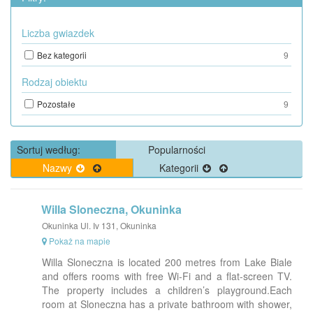
Liczba gwiazdek
Bez kategorii
9
Rodzaj obiektu
Pozostałe
9
Sortuj według:
Popularności
Nazwy
Kategorii
Willa Sloneczna, Okuninka
Okuninka Ul. Iv 131, Okuninka
Pokaż na mapie
Willa Sloneczna is located 200 metres from Lake Biale
and offers rooms with free Wi-Fi and a flat-screen TV.
The property includes a children’s playground.Each
room at Sloneczna has a private bathroom with shower,