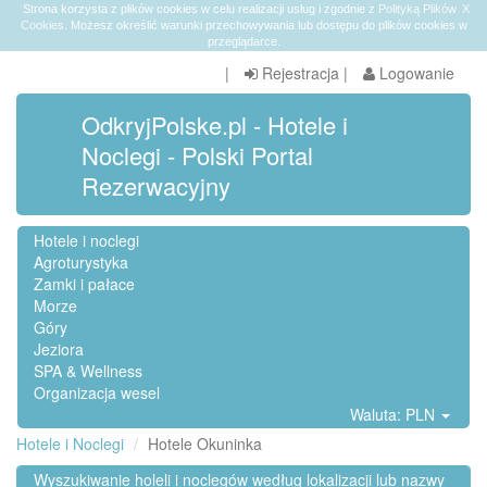
Strona korzysta z plików cookies w celu realizacji usług i zgodnie z
Polityką Plików
X
Cookies
. Możesz określić warunki przechowywania lub dostępu do plików cookies w
przeglądarce.
|
Rejestracja
|
Logowanie
OdkryjPolske.pl - Hotele i
Noclegi - Polski Portal
Rezerwacyjny
Hotele i noclegi
Agroturystyka
Zamki i pałace
Morze
Góry
Jeziora
SPA & Wellness
Organizacja wesel
Waluta: PLN
Hotele i Noclegi
Hotele Okuninka
Wyszukiwanie holeli i noclegów według lokalizacji lub nazwy