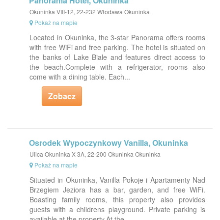
Panorama Hotel, Okuninka
Okuninka VIII-12, 22-232 Włodawa Okuninka
Pokaż na mapie
Located in Okuninka, the 3-star Panorama offers rooms
with free WiFi and free parking. The hotel is situated on
the banks of Lake Biale and features direct access to
the beach.Complete with a refrigerator, rooms also
come with a dining table. Each...
Zobacz
Osrodek Wypoczynkowy Vanilla, Okuninka
Ulica Okuninka X 3A, 22-200 Okuninka Okuninka
Pokaż na mapie
Situated in Okuninka, Vanilla Pokoje i Apartamenty Nad
Brzegiem Jeziora has a bar, garden, and free WiFi.
Boasting family rooms, this property also provides
guests with a childrens playground. Private parking is
available at the property.At the...