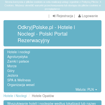
Strona korzysta z plików cookies w celu realizacji usług i zgodnie z
Polityką Plików
X
Cookies
. Możesz określić warunki przechowywania lub dostępu do plików cookies w
przeglądarce.
|
Rejestracja
|
Logowanie
OdkryjPolske.pl - Hotele i
Noclegi - Polski Portal
Rezerwacyjny
Hotele i noclegi
Agroturystyka
Zamki i pałace
Morze
Góry
Jeziora
SPA & Wellness
Organizacja wesel
Waluta: PLN
Hotele i Noclegi
Hotele Opatów
Wyszukiwanie holeli i noclegów według lokalizacji lub nazwy