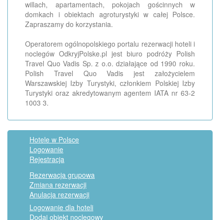
willach, apartamentach, pokojach gościnnych w
domkach i obiektach agroturystyki w całej Polsce.
Zapraszamy do korzystania.
Operatorem ogólnopolskiego portalu rezerwacji hoteli i
noclegów OdkryjPolske.pl jest biuro podróży Polish
Travel Quo Vadis Sp. z o.o. działające od 1990 roku.
Polish Travel Quo Vadis jest założycielem
Warszawskiej Izby Turystyki, członkiem Polskiej Izby
Turystyki oraz akredytowanym agentem IATA nr 63-2
1003 3.
Hotele w Polsce
Logowanie
Rejestracja
Rezerwacja grupowa
Zmiana rezerwacji
Anulacja rezerwacji
Logowanie dla hoteli
Dodaj obiekt noclegowy