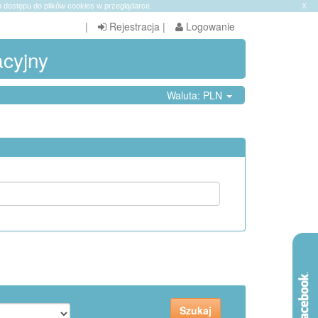
 dostępu do plików cookies w przeglądarce.
X
|
Rejestracja
|
Logowanie
acyjny
Waluta: PLN