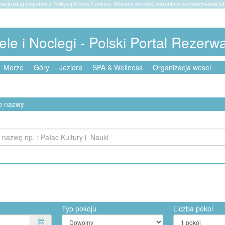
zacji usług i zgodnie z
Polityką Plików Cookies
. Możesz określić warunki przechowywania lub
ele i Noclegi - Polski Portal Rezerw
Morze
Góry
Jeziora
SPA & Wellness
Organizacja wesel
ub nazwy
Typ pokoju
Liczba pokoi