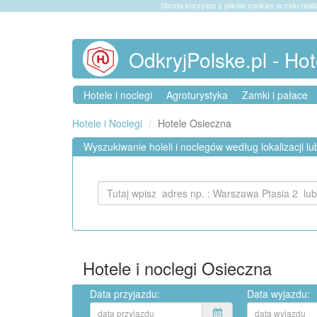
Strona korzysta z plików cookies w celu reali
OdkryjPolske.pl - Hot
Hotele i noclegi
Agroturystyka
Zamki i pałace
Hotele i Noclegi
Hotele Osieczna
Wyszukiwanie holeli i noclegów według lokalizacji l
Hotele i noclegi Osieczna
Data przyjazdu:
Data wyjazdu: