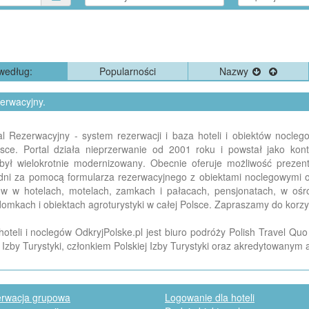
według:
Popularności
Nazwy
zerwacyjny.
rtal Rezerwacyjny - system rezerwacji i baza hoteli i obiektów nocl
olsce. Portal działa nieprzerwanie od 2001 roku i powstał jako k
był wielokrotnie modernizowany. Obecnie oferuje możliwość prezentac
edni za pomocą formularza rezerwacyjnego z obiektami noclegowymi 
gów w hotelach, motelach, zamkach i pałacach, pensjonatach, w o
omkach i obiektach agroturystyki w całej Polsce. Zapraszamy do korzy
oteli i noclegów OdkryjPolske.pl jest biuro podróży Polish Travel Quo 
 Izby Turystyki, członkiem Polskiej Izby Turystyki oraz akredytowanym
rwacja grupowa
Logowanie dla hoteli