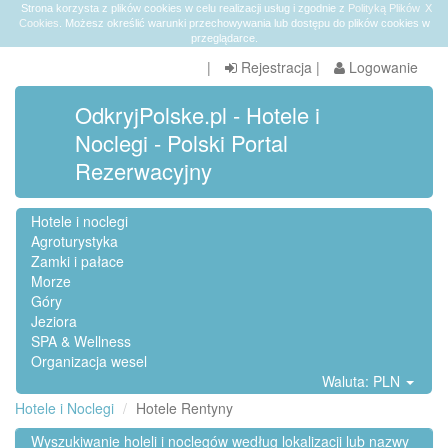
Strona korzysta z plików cookies w celu realizacji usług i zgodnie z
Polityką Plików
X
Cookies
. Możesz określić warunki przechowywania lub dostępu do plików cookies w
przeglądarce.
|
Rejestracja
|
Logowanie
OdkryjPolske.pl - Hotele i
Noclegi - Polski Portal
Rezerwacyjny
Hotele i noclegi
Agroturystyka
Zamki i pałace
Morze
Góry
Jeziora
SPA & Wellness
Organizacja wesel
Waluta: PLN
Hotele i Noclegi
Hotele Rentyny
Wyszukiwanie holeli i noclegów według lokalizacji lub nazwy