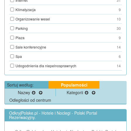
Internet
31
Klimatyzacja
9
Organizowanie wesel
10
Parking
30
Plaza
9
Sale konferencyjne
14
Spa
6
Udogodnienia dla niepelnosprawnych
14
Sortuj według:
Popularności
Nazwy
Kategorii
Odległości od centrum
OdkryjPolske.pl - Hotele i Noclegi - Polski Portal
Rezerwacyjny.