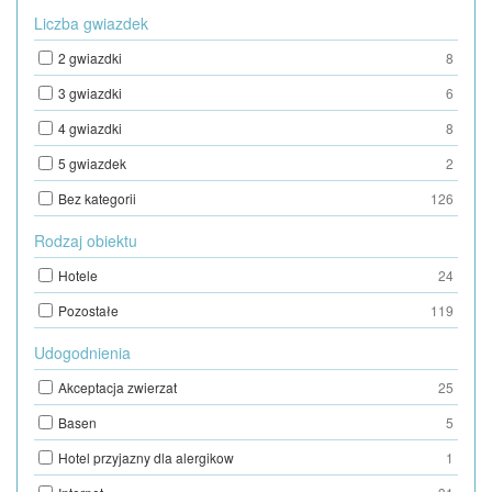
Liczba gwiazdek
2 gwiazdki
8
3 gwiazdki
6
4 gwiazdki
8
5 gwiazdek
2
Bez kategorii
126
Rodzaj obiektu
Hotele
24
Pozostałe
119
Udogodnienia
Akceptacja zwierzat
25
Basen
5
Hotel przyjazny dla alergikow
1