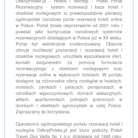
OdkryjPolske.pl - Hotele i Noclegi - Polski Portal
Rezerwacyjny - system rezerwacji i baza hoteli i
obiektów noclegowych to prawdopodobnie pierwszy
ogólnopolski narodowy portal rezerwacji hoteli online
w Polsce. Portal działa nieprzerwanie od 2001 roku i
powstał jako kontynuacja narodowych systemów
rezerwacyjnych działających w Polsce już w XX wieku.
Portal był wielokrotnie modernizowany. Obecnie
oferuje możliwość prezentacji i rezerwacji hoteli i
obiektów noclegowych, umożliwia wyszukiwanie ofert,
kontakt bezpośredni za pomocą formularza
rezerwacyjnego z obiektami noclegowymi oraz
rezerwacje online w wybranych hotelach. W portalu
dostępne są różnorodne oferty noclegów w hotelach,
motelach, zamkach i pałacach, pensjonatach, w
ośrodkach wypoczynkowych, domach wakacyjnych,
willach, apartamentach, pokojach gościnnych w
domkach i obiektach agroturystyki w całej Polsce.
Zapraszamy do korzystania.
Operatorem ogólnopolskiego portalu rezerwacji hoteli i
noclegów OdkryjPolske.pl jest biuro podróży Polish
Travel Quo Vadis Sp. z o.o. działające od 1990 roku.