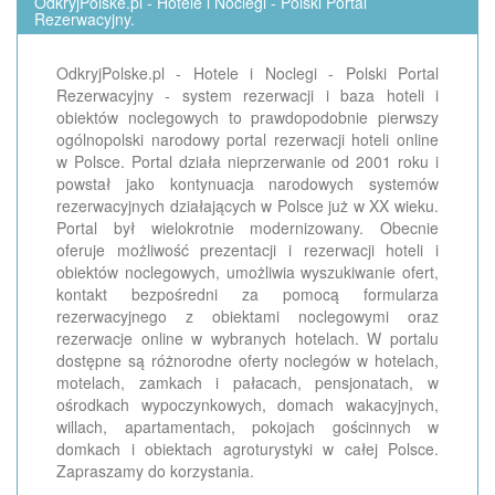
OdkryjPolske.pl - Hotele i Noclegi - Polski Portal
Rezerwacyjny.
OdkryjPolske.pl - Hotele i Noclegi - Polski Portal
Rezerwacyjny - system rezerwacji i baza hoteli i
obiektów noclegowych to prawdopodobnie pierwszy
ogólnopolski narodowy portal rezerwacji hoteli online
w Polsce. Portal działa nieprzerwanie od 2001 roku i
powstał jako kontynuacja narodowych systemów
rezerwacyjnych działających w Polsce już w XX wieku.
Portal był wielokrotnie modernizowany. Obecnie
oferuje możliwość prezentacji i rezerwacji hoteli i
obiektów noclegowych, umożliwia wyszukiwanie ofert,
kontakt bezpośredni za pomocą formularza
rezerwacyjnego z obiektami noclegowymi oraz
rezerwacje online w wybranych hotelach. W portalu
dostępne są różnorodne oferty noclegów w hotelach,
motelach, zamkach i pałacach, pensjonatach, w
ośrodkach wypoczynkowych, domach wakacyjnych,
willach, apartamentach, pokojach gościnnych w
domkach i obiektach agroturystyki w całej Polsce.
Zapraszamy do korzystania.