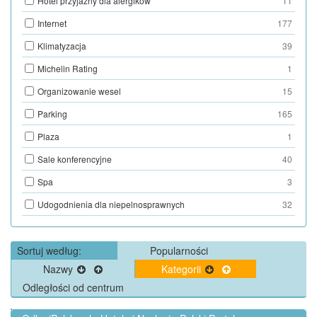
Hotel przyjazny dla alergikow
11
Internet
177
Klimatyzacja
39
Michelin Rating
1
Organizowanie wesel
15
Parking
165
Plaza
1
Sale konferencyjne
40
Spa
3
Udogodnienia dla niepelnosprawnych
32
Sortuj według:
Popularności
Nazwy
Kategorii
Odległości od centrum