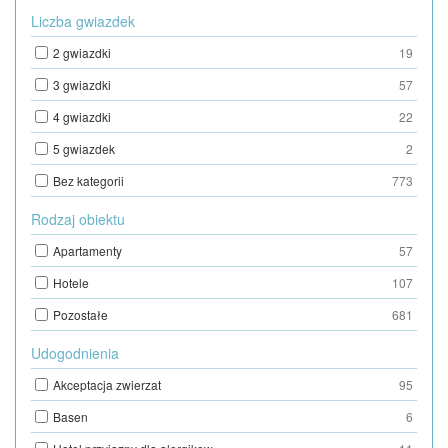
Liczba gwiazdek
2 gwiazdki
19
3 gwiazdki
57
4 gwiazdki
22
5 gwiazdek
2
Bez kategorii
773
Rodzaj obiektu
Apartamenty
57
Hotele
107
Pozostałe
681
Udogodnienia
Akceptacja zwierzat
95
Basen
6