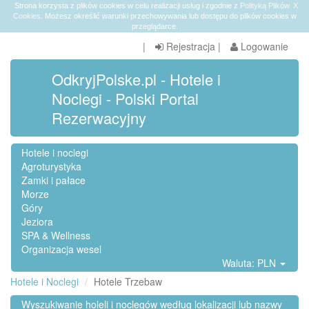
Strona korzysta z plików cookies w celu realizacji usług i zgodnie z
Polityką Plików
X
Cookies
. Możesz określić warunki przechowywania lub dostępu do plików cookies w
przeglądarce.
|
Rejestracja
|
Logowanie
OdkryjPolske.pl - Hotele i
Noclegi - Polski Portal
Rezerwacyjny
Hotele i noclegi
Agroturystyka
Zamki i pałace
Morze
Góry
Jeziora
SPA & Wellness
Organizacja wesel
Waluta: PLN
Hotele i Noclegi
Hotele Trzebaw
Wyszukiwanie holeli i noclegów według lokalizacji lub nazwy