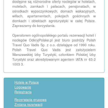
dostępne są różnorodne oferty noclegów w hotelach,
motelach, zamkach i pałacach, pensjonatach, w
ośrodkach wypoczynkowych, domach wakacyjnych,
willach, apartamentach, pokojach gościnnych w
domkach i obiektach agroturystyki w całej Polsce.
Zapraszamy do korzystania.
Operatorem ogólnopolskiego portalu rezerwacji hoteli i
noclegów OdkryjPolske.pl jest biuro podróży Polish
Travel Quo Vadis Sp. z o.o. działające od 1990 roku.
Polish Travel Quo Vadis jest założycielem
Warszawskiej Izby Turystyki, członkiem Polskiej Izby
Turystyki oraz akredytowanym agentem IATA nr 63-2
1003 3.
Hotele w Polsce
Logowanie
Rejestracja
Rezerwacja grupowa
Zmiana rezerwacji