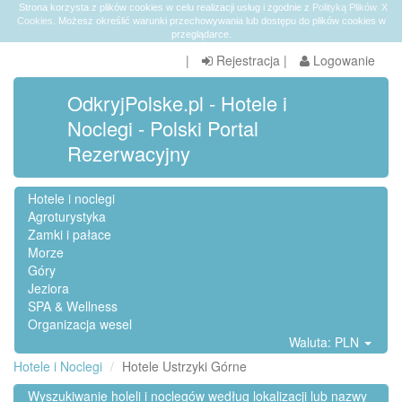
Strona korzysta z plików cookies w celu realizacji usług i zgodnie z
Polityką Plików
X
Cookies
. Możesz określić warunki przechowywania lub dostępu do plików cookies w
przeglądarce.
|
Rejestracja
|
Logowanie
OdkryjPolske.pl - Hotele i
Noclegi - Polski Portal
Rezerwacyjny
Hotele i noclegi
Agroturystyka
Zamki i pałace
Morze
Góry
Jeziora
SPA & Wellness
Organizacja wesel
Waluta: PLN
Hotele i Noclegi
Hotele Ustrzyki Górne
Wyszukiwanie holeli i noclegów według lokalizacji lub nazwy