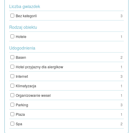
Liczba gwiazdek
Bez kategorii
3
Rodzaj obiektu
Hotele
1
Udogodnienia
Basen
2
Hotel przyjazny dla alergikow
1
Internet
3
Klimatyzacja
1
Organizowanie wesel
1
Parking
3
Plaza
1
Spa
2