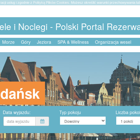
zacji usług i zgodnie z
Polityką Plików Cookies
. Możesz określić warunki przechowywania lub
ele i Noclegi - Polski Portal Rezerw
Morze
Góry
Jeziora
SPA & Wellness
Organizacja wesel
Gdańsk
Data wyjazdu:
Typ pokoju
Liczba poko