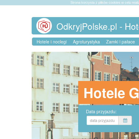
Strona korzysta z plików cookies w celu reali
OdkryjPolske.pl - Hot
Hotele i noclegi
Agroturystyka
Zamki i pałace
Hotele 
Data przyjazdu: