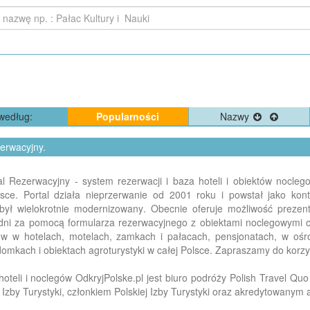
według:
Popularności
Nazwy
zerwacyjny.
rtal Rezerwacyjny - system rezerwacji i baza hoteli i obiektów nocl
olsce. Portal działa nieprzerwanie od 2001 roku i powstał jako k
był wielokrotnie modernizowany. Obecnie oferuje możliwość prezentac
edni za pomocą formularza rezerwacyjnego z obiektami noclegowymi 
gów w hotelach, motelach, zamkach i pałacach, pensjonatach, w o
omkach i obiektach agroturystyki w całej Polsce. Zapraszamy do korzy
oteli i noclegów OdkryjPolske.pl jest biuro podróży Polish Travel Quo 
 Izby Turystyki, członkiem Polskiej Izby Turystyki oraz akredytowanym