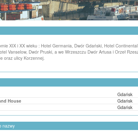
mie XIX i XX wieku : Hotel Germania, Dwór Gdański, Hotel Continenta
otel Vanselow, Dwór Pruski, a we Wrzeszczu Dwór Artusa i Orzeł Rzeszy
e oraz ulicy Korzennej.
Gdańsk
and House
Gdańsk
Gdańsk
ub nazwy