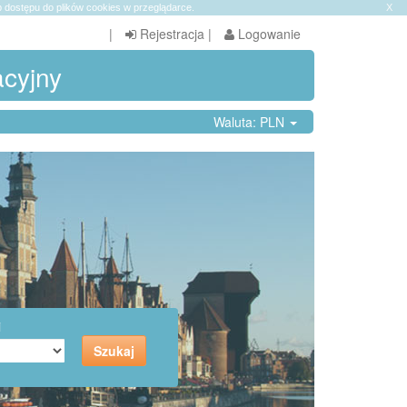
 dostępu do plików cookies w przeglądarce.
X
|
Rejestracja
|
Logowanie
acyjny
Waluta: PLN
i