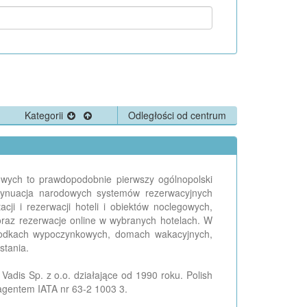
Kategorii
Odległości od centrum
egowych to prawdopodobnie pierwszy ogólnopolski
ontynuacja narodowych systemów rezerwacyjnych
ji i rezerwacji hoteli i obiektów noclegowych,
oraz rezerwacje online w wybranych hotelach. W
środkach wypoczynkowych, domach wakacyjnych,
stania.
Vadis Sp. z o.o. działające od 1990 roku. Polish
 agentem IATA nr 63-2 1003 3.